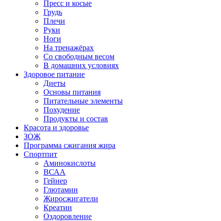
Пресс и косые
Грудь
Плечи
Руки
Ноги
На тренажёрах
Со свободным весом
В домашних условиях
Здоровое питание
Диеты
Основы питания
Питательные элементы
Похудение
Продукты и состав
Красота и здоровье
ЗОЖ
Программа сжигания жира
Спортпит
Аминокислоты
ВСАА
Гейнер
Глютамин
Жиросжигатели
Креатин
Оздоровление