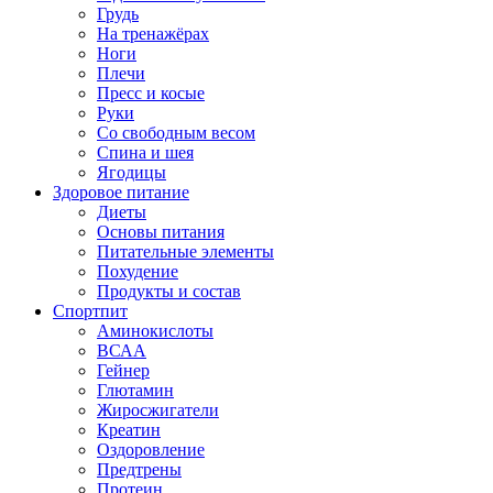
Грудь
На тренажёрах
Ноги
Плечи
Пресс и косые
Руки
Со свободным весом
Спина и шея
Ягодицы
Здоровое питание
Диеты
Основы питания
Питательные элементы
Похудение
Продукты и состав
Спортпит
Аминокислоты
ВСАА
Гейнер
Глютамин
Жиросжигатели
Креатин
Оздоровление
Предтрены
Протеин