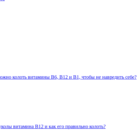
ожно колоть витамины В6, В12 и В1, чтобы не навредить себе?
уколы витамина В12 и как его правильно колоть?