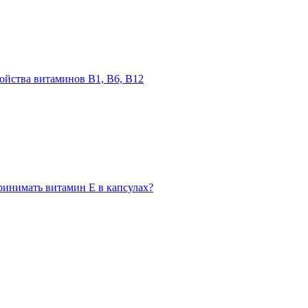
войства витаминов В1, В6, В12
ринимать витамин Е в капсулах?