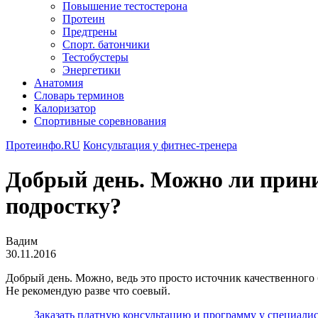
Повышение тестостерона
Протеин
Предтрены
Спорт. батончики
Тестобустеры
Энергетики
Анатомия
Словарь терминов
Калоризатор
Спортивные соревнования
Протеинфо.RU
Консультация у фитнес-тренера
Добрый день. Можно ли прини
подростку?
Вадим
30.11.2016
Добрый день. Можно, ведь это просто источник качественног
Не рекомендую разве что соевый.
Заказать платную консультацию и программу у специалис