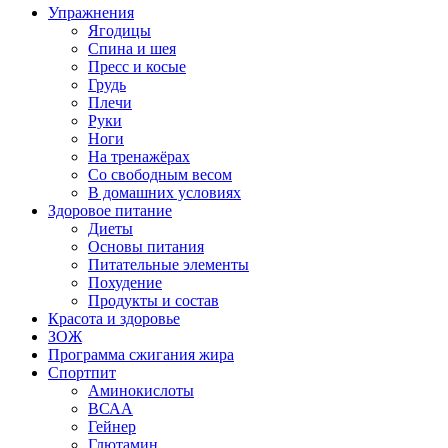
Упражнения
Ягодицы
Спина и шея
Пресс и косые
Грудь
Плечи
Руки
Ноги
На тренажёрах
Со свободным весом
В домашних условиях
Здоровое питание
Диеты
Основы питания
Питательные элементы
Похудение
Продукты и состав
Красота и здоровье
ЗОЖ
Программа сжигания жира
Спортпит
Аминокислоты
ВСАА
Гейнер
Глютамин