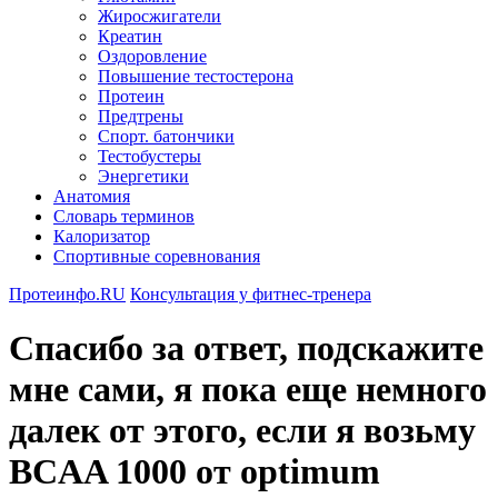
Жиросжигатели
Креатин
Оздоровление
Повышение тестостерона
Протеин
Предтрены
Спорт. батончики
Тестобустеры
Энергетики
Анатомия
Словарь терминов
Калоризатор
Спортивные соревнования
Протеинфо.RU
Консультация у фитнес-тренера
Спасибо за ответ, подскажите
мне сами, я пока еще немного
далек от этого, если я возьму
BCAA 1000 от optimum