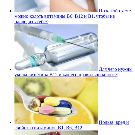
По какой схеме
можно колоть витамины В6, В12 и В1, чтобы не
навредить себе?
Для чего нужны
уколы витамина В12 и как его правильно колоть?
Польза, вред и
свойства витаминов В1, В6, В12