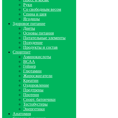
Руки
Со свободным весом
Спина и шея
Ягодицы
Здоровое питание
Диеты
Основы питания
Питательные элементы
Похудение
Продукты и состав
Спортпит
Аминокислоты
ВСАА
Гейнер
Глютамин
Жиросжигатели
Креатин
Оздоровление
Предтрены
Протеин
Спорт. батончики
Тестобустеры
Энергетики
Анатомия