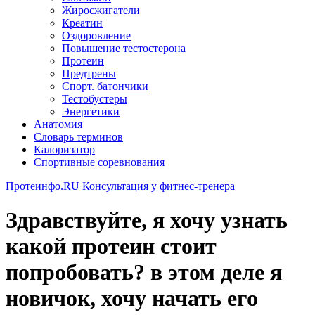
Жиросжигатели
Креатин
Оздоровление
Повышение тестостерона
Протеин
Предтрены
Спорт. батончики
Тестобустеры
Энергетики
Анатомия
Словарь терминов
Калоризатор
Спортивные соревнования
Протеинфо.RU
Консультация у фитнес-тренера
Здравствуйте, я хочу узнать
какой протеин стоит
попробовать? в этом деле я
новичок, хочу начать его