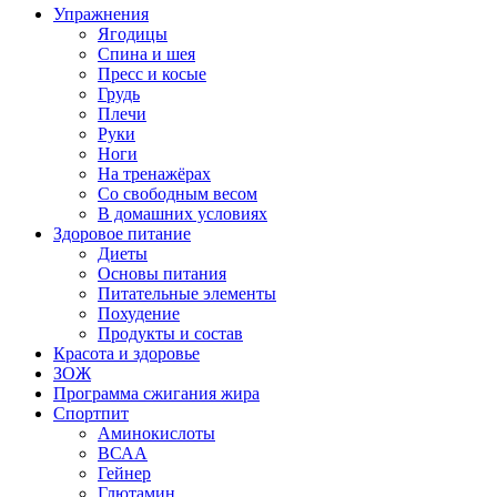
Упражнения
Ягодицы
Спина и шея
Пресс и косые
Грудь
Плечи
Руки
Ноги
На тренажёрах
Со свободным весом
В домашних условиях
Здоровое питание
Диеты
Основы питания
Питательные элементы
Похудение
Продукты и состав
Красота и здоровье
ЗОЖ
Программа сжигания жира
Спортпит
Аминокислоты
ВСАА
Гейнер
Глютамин