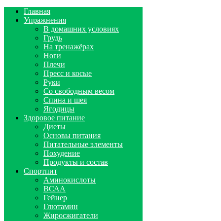
Главная
Упражнения
В домашних условиях
Грудь
На тренажёрах
Ноги
Плечи
Пресс и косые
Руки
Со свободным весом
Спина и шея
Ягодицы
Здоровое питание
Диеты
Основы питания
Питательные элементы
Похудение
Продукты и состав
Спортпит
Аминокислоты
ВСАА
Гейнер
Глютамин
Жиросжигатели