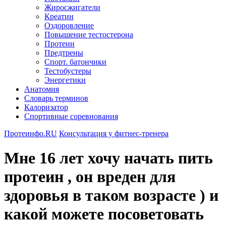
Жиросжигатели
Креатин
Оздоровление
Повышение тестостерона
Протеин
Предтрены
Спорт. батончики
Тестобустеры
Энергетики
Анатомия
Словарь терминов
Калоризатор
Спортивные соревнования
Протеинфо.RU
Консультация у фитнес-тренера
Мне 16 лет хочу начать пить
протеин , он вреден для
здоровья в таком возрасте ) и
какой можете посоветовать