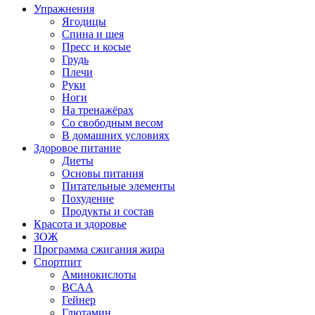
Упражнения
Ягодицы
Спина и шея
Пресс и косые
Грудь
Плечи
Руки
Ноги
На тренажёрах
Со свободным весом
В домашних условиях
Здоровое питание
Диеты
Основы питания
Питательные элементы
Похудение
Продукты и состав
Красота и здоровье
ЗОЖ
Программа сжигания жира
Спортпит
Аминокислоты
ВСАА
Гейнер
Глютамин