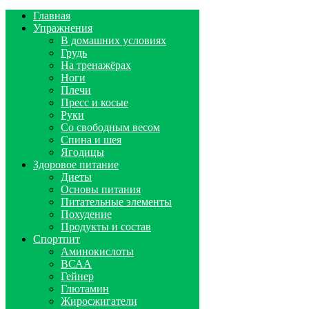
Главная
Упражнения
В домашних условиях
Грудь
На тренажёрах
Ноги
Плечи
Пресс и косые
Руки
Со свободным весом
Спина и шея
Ягодицы
Здоровое питание
Диеты
Основы питания
Питательные элементы
Похудение
Продукты и состав
Спортпит
Аминокислоты
ВСАА
Гейнер
Глютамин
Жиросжигатели