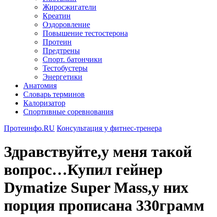
Жиросжигатели
Креатин
Оздоровление
Повышение тестостерона
Протеин
Предтрены
Спорт. батончики
Тестобустеры
Энергетики
Анатомия
Словарь терминов
Калоризатор
Спортивные соревнования
Протеинфо.RU
Консультация у фитнес-тренера
Здравствуйте,у меня такой
вопрос…Купил гейнер
Dymatize Super Mass,у них
порция прописана 330грамм