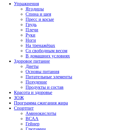
Упражнения
Ягодицы
Спина и шея
Пресс и косые
Грудь
Плечи
Руки
Ноги
На тренажёрах
Со свободным весом
В домашних условиях
Здоровое питание
Диеты
Основы питания
Питательные элементы
Похудение
Продукты и состав
Красота и здоровье
ЗОЖ
Программа сжигания жира
Спортпит
Аминокислоты
ВСАА
Гейнер
Глютамин