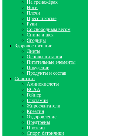
На тренажёрах
Ноги
Плечи
Пресс и косые
Руки
Со свободным весом
Спина и шея
Ягодицы
Здоровое питание
Диеты
Основы питания
Питательные элементы
Похудение
Продукты и состав
Спортпит
Аминокислоты
ВСАА
Гейнер
Глютамин
Жиросжигатели
Креатин
Оздоровление
Предтрены
Протеин
Спорт. батончики