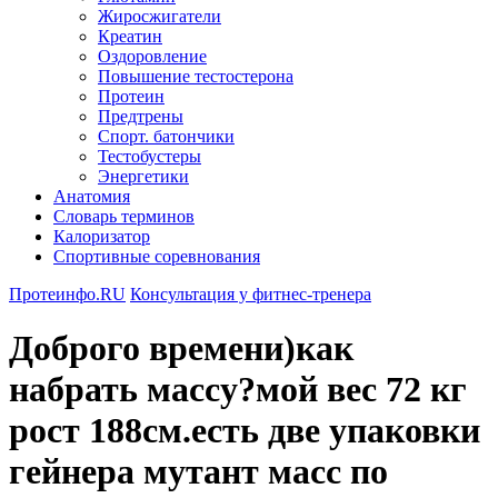
Жиросжигатели
Креатин
Оздоровление
Повышение тестостерона
Протеин
Предтрены
Спорт. батончики
Тестобустеры
Энергетики
Анатомия
Словарь терминов
Калоризатор
Спортивные соревнования
Протеинфо.RU
Консультация у фитнес-тренера
Доброго времени)как
набрать массу?мой вес 72 кг
рост 188см.есть две упаковки
гейнера мутант масс по