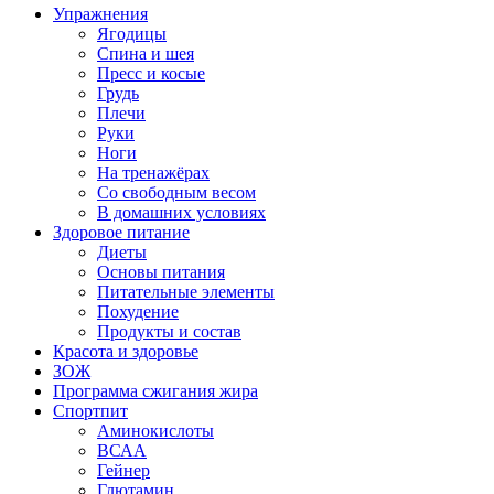
Упражнения
Ягодицы
Спина и шея
Пресс и косые
Грудь
Плечи
Руки
Ноги
На тренажёрах
Со свободным весом
В домашних условиях
Здоровое питание
Диеты
Основы питания
Питательные элементы
Похудение
Продукты и состав
Красота и здоровье
ЗОЖ
Программа сжигания жира
Спортпит
Аминокислоты
ВСАА
Гейнер
Глютамин