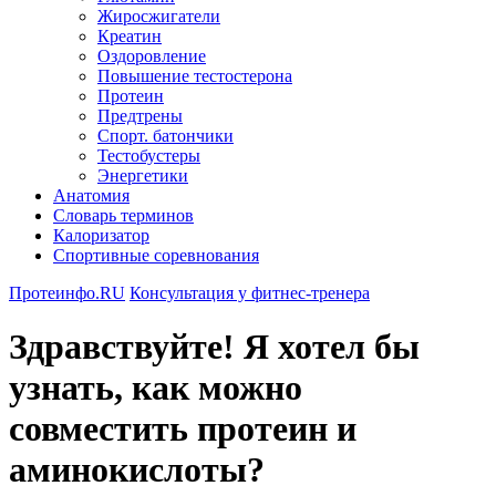
Жиросжигатели
Креатин
Оздоровление
Повышение тестостерона
Протеин
Предтрены
Спорт. батончики
Тестобустеры
Энергетики
Анатомия
Словарь терминов
Калоризатор
Спортивные соревнования
Протеинфо.RU
Консультация у фитнес-тренера
Здравствуйте! Я хотел бы
узнать, как можно
совместить протеин и
аминокислоты?