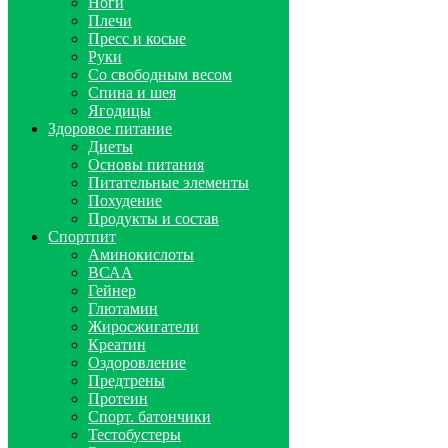
Ноги
Плечи
Пресс и косые
Руки
Со свободным весом
Спина и шея
Ягодицы
Здоровое питание
Диеты
Основы питания
Питательные элементы
Похудение
Продукты и состав
Спортпит
Аминокислоты
ВСАА
Гейнер
Глютамин
Жиросжигатели
Креатин
Оздоровление
Предтрены
Протеин
Спорт. батончики
Тестобустеры