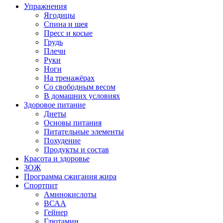
Упражнения
Ягодицы
Спина и шея
Пресс и косые
Грудь
Плечи
Руки
Ноги
На тренажёрах
Со свободным весом
В домашних условиях
Здоровое питание
Диеты
Основы питания
Питательные элементы
Похудение
Продукты и состав
Красота и здоровье
ЗОЖ
Программа сжигания жира
Спортпит
Аминокислоты
ВСАА
Гейнер
Глютамин