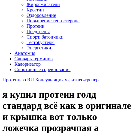
Жиросжигатели
Креатин
Оздоровление
Повышение тестостерона
Протеин
Предтрены
Спорт. батончики
Тестобустеры
Энергетики
Анатомия
Словарь терминов
Калоризатор
Спортивные соревнования
Протеинфо.RU
Консультация у фитнес-тренера
я купил протеин голд
стандард всё как в оригинале
и крышка вот только
ложечка прозрачная а