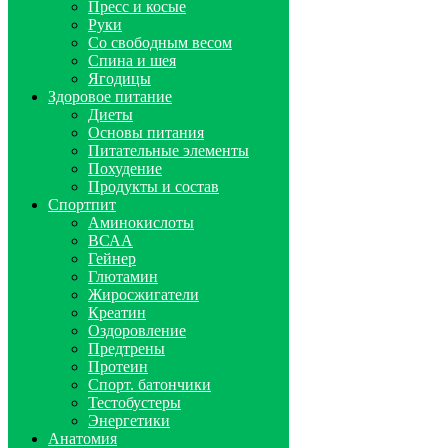
Пресс и косые
Руки
Со свободным весом
Спина и шея
Ягодицы
Здоровое питание
Диеты
Основы питания
Питательные элементы
Похудение
Продукты и состав
Спортпит
Аминокислоты
ВСАА
Гейнер
Глютамин
Жиросжигатели
Креатин
Оздоровление
Предтрены
Протеин
Спорт. батончики
Тестобустеры
Энергетики
Анатомия