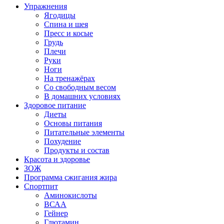
Упражнения
Ягодицы
Спина и шея
Пресс и косые
Грудь
Плечи
Руки
Ноги
На тренажёрах
Со свободным весом
В домашних условиях
Здоровое питание
Диеты
Основы питания
Питательные элементы
Похудение
Продукты и состав
Красота и здоровье
ЗОЖ
Программа сжигания жира
Спортпит
Аминокислоты
ВСАА
Гейнер
Глютамин