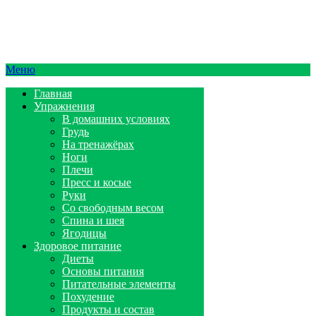
Меню
Главная
Упражнения
В домашних условиях
Грудь
На тренажёрах
Ноги
Плечи
Пресс и косые
Руки
Со свободным весом
Спина и шея
Ягодицы
Здоровое питание
Диеты
Основы питания
Питательные элементы
Похудение
Продукты и состав