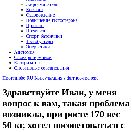
Жиросжигатели
Креатин
Оздоровление
Повышение тестостерона
Протеин
Предтрены
Спорт. батончики
Тестобустеры
Энергетики
Анатомия
Словарь терминов
Калоризатор
Спортивные соревнования
Протеинфо.RU
Консультация у фитнес-тренера
Здравствуйте Иван, у меня
вопрос к вам, такая проблема
возникла, при росте 170 вес
50 кг, хотел посоветоваться с