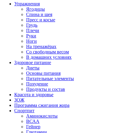
Упражнения
Ягодицы
Спина и шея
Пресс и косые
Грудь
Плечи
Руки
Ноги
На тренажёрах
Со свободным весом
В домашних условиях
Здоровое питание
Диеты
Основы питания
Питательные элементы
Похудение
Продукты и состав
Красота и здоровье
ЗОЖ
Программа сжигания жира
Спортпит
Аминокислоты
ВСАА
Гейнер
Глютамин