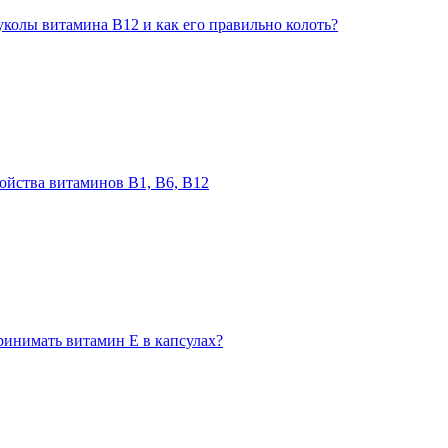
уколы витамина В12 и как его правильно колоть?
войства витаминов В1, В6, В12
ринимать витамин Е в капсулах?