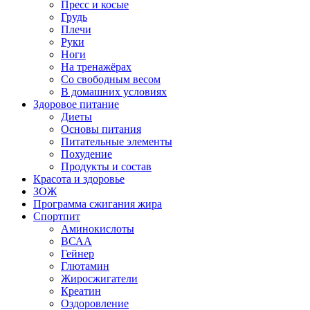
Пресс и косые
Грудь
Плечи
Руки
Ноги
На тренажёрах
Со свободным весом
В домашних условиях
Здоровое питание
Диеты
Основы питания
Питательные элементы
Похудение
Продукты и состав
Красота и здоровье
ЗОЖ
Программа сжигания жира
Спортпит
Аминокислоты
ВСАА
Гейнер
Глютамин
Жиросжигатели
Креатин
Оздоровление