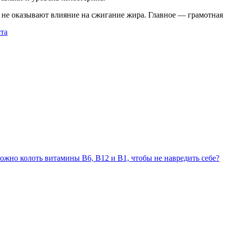
ды не оказывают влияние на сжигание жира. Главное — грамотная
та
ожно колоть витамины В6, В12 и В1, чтобы не навредить себе?