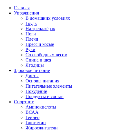
Главная
Упражнения
В домашних условиях
Грудь
На тренажёрах
Ноги
Плечи
Пресс и косые
Руки
Со свободным весом
Спина и шея
Ягодицы
Здоровое питание
Диеты
Основы питания
Питательные элементы
Похудение
Продукты и состав
Спортпит
Аминокислоты
ВСАА
Гейнер
Глютамин
Жиросжигатели