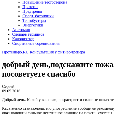
Повышение тестостерона
Протеин
Предтрены
Спорт. батончики
Тестобустеры
Энергетики
Анатомия
Словарь терминов
Калоризатор
Спортивные соревнования
Протеинфо.RU
Консультация у фитнес-тренера
добрый день,подскажите пожа
посоветуете спасибо
Сергей
09.05.2016
Добрый день. Какой у вас стаж, возраст, вес и силовые показа
Касательно станазолола, его употребление вообще не рекомен
оказывающий сильное негативное влияние на печень, суставы, 