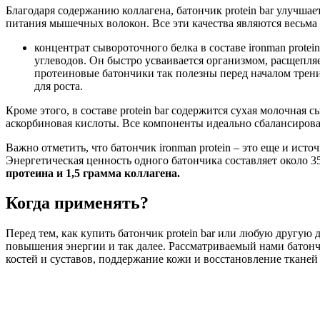
Благодаря содержанию коллагена, батончик protein bar улучшае
питания мышечных волокон. Все эти качества являются весьма 
концентрат сывороточного белка в составе ironman prote
углеводов. Он быстро усваивается организмом, расщепля
протеиновые батончики так полезны перед началом тренир
для роста.
Кроме этого, в составе protein bar содержится сухая молочная 
аскорбиновая кислоты. Все компоненты идеально сбалансиров
Важно отметить, что батончик ironman protein – это еще и ис
Энергетическая ценность одного батончика составляет около 
протеина и 1,5 грамма коллагена.
Когда применять?
Перед тем, как купить батончик protein bar или любую другую 
повышения энергии и так далее. Рассматриваемый нами батонч
костей и суставов, поддержание кожи и восстановление тканей