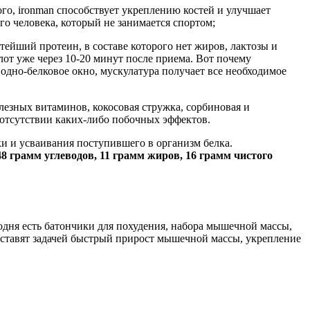
того, ironman способствует укреплению костей и улучшает
го человека, который не занимается спортом;
тейший протеин, в составе которого нет жиров, лактозы и
от уже через 10-20 минут после приема. Вот почему
водно-белковое окно, мускулатура получает все необходимое
полезных витаминов, кокосовая стружка, сорбиновая и
отсутствии каких-либо побочных эффектов.
ки и усваивания поступившего в организм белка.
8 грамм углеводов, 11 грамм жиров, 16 грамм чистого
годня есть батончики для похудения, набора мышечной массы,
е ставят задачей быстрый прирост мышечной массы, укрепление