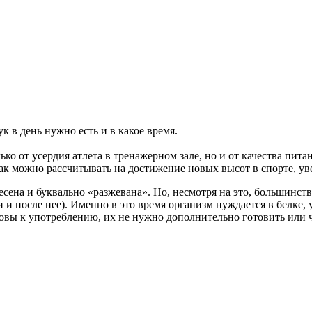
к в день нужно есть и в какое время.
лько от усердия атлета в тренажерном зале, но и от качества пи
так можно рассчитывать на достижение новых высот в спорте, 
несена и буквально «разжевана». Но, несмотря на это, большин
 и после нее). Именно в это время организм нуждается в белке,
вы к употреблению, их не нужно дополнительно готовить или ч