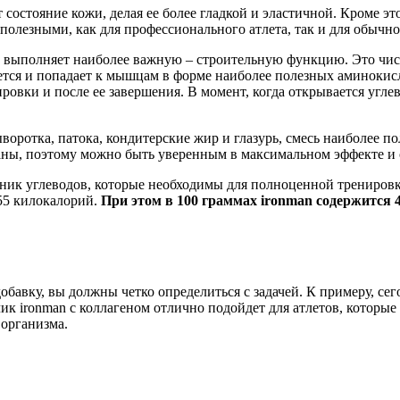
т состояние кожи, делая ее более гладкой и эластичной. Кроме э
полезными, как для профессионального атлета, так и для обычно
in выполняет наиболее важную – строительную функцию. Это чис
ется и попадает к мышцам в форме наиболее полезных аминокисл
овки и после ее завершения. В момент, когда открывается угле
сыворотка, патока, кондитерские жир и глазурь, смесь наиболее 
аны, поэтому можно быть уверенным в максимальном эффекте и 
точник углеводов, которые необходимы для полноценной трениров
355 килокалорий.
При этом в 100 граммах ironman содержится 4
добавку, вы должны четко определиться с задачей. К примеру, се
ик ironman с коллагеном отлично подойдет для атлетов, которы
 организма.