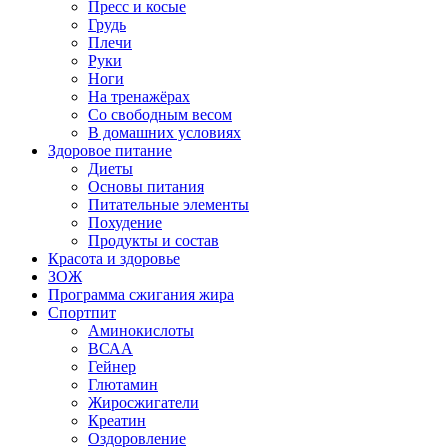
Пресс и косые
Грудь
Плечи
Руки
Ноги
На тренажёрах
Со свободным весом
В домашних условиях
Здоровое питание
Диеты
Основы питания
Питательные элементы
Похудение
Продукты и состав
Красота и здоровье
ЗОЖ
Программа сжигания жира
Спортпит
Аминокислоты
ВСАА
Гейнер
Глютамин
Жиросжигатели
Креатин
Оздоровление