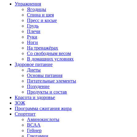
Упражнения
Ягодицы
Спина и шея
Пресс и косые
Грудь
Плечи
Руки
Ноги
На тренажёрах
Со свободным весом
В домашних условиях
Здоровое питание
Диеты
Основы питания
Питательные элементы
Похудение
Продукты и состав
Красота и здоровье
ЗОЖ
Программа сжигания жира
Спортпит
Аминокислоты
ВСАА
Гейнер
Глютамин