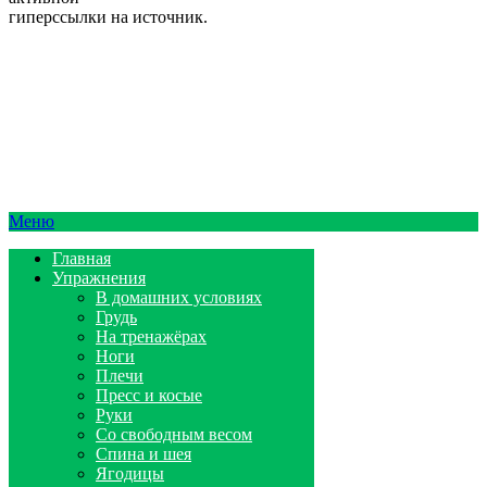
гиперссылки на источник.
Меню
Главная
Упражнения
В домашних условиях
Грудь
На тренажёрах
Ноги
Плечи
Пресс и косые
Руки
Со свободным весом
Спина и шея
Ягодицы