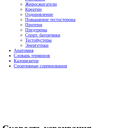
Жиросжигатели
Креатин
Оздоровление
Повышение тестостерона
Протеин
Предтрены
Спорт. батончики
Тестобустеры
Энергетики
Анатомия
Словарь терминов
Калоризатор
Спортивные соревнования