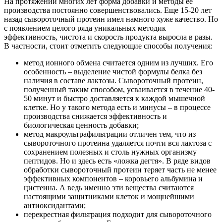
На протяжении многих лет форма добавки и методы ее
производства постоянно совершенствовались. Еще 15-20 лет
назад сывороточный протеин имел намного хуже качество. Но
с появлением целого ряда уникальных методик
эффективность, чистота и скорость продукта выросла в разы.
В частности, стоит отметить следующие способы получения:
метод ионного обмена считается одним из лучших. Его
особенность – выделение чистой формулы белка без
наличия в составе лактозы. Сывороточный протеин,
полученный таким способом, усваивается в течение 40-
50 минут и быстро доставляется к каждой мышечной
клетке. Но у такого метода есть и минусы – в процессе
производства снижается эффективность и
биологическая ценность добавки;
метод макроультрафильтрации отличен тем, что из
сывороточного протеина удаляется почти вся лактоза с
сохранением полезных и столь нужных организму
пептидов. Но и здесь есть «ложка дегтя». В ряде видов
обработки сывороточный протеин теряет часть не менее
эффективных компонентов – коровьего альбумина и
цистеина. А ведь именно эти вещества считаются
настоящими защитниками клеток и мощнейшими
антиоксидантами;
перекрестная фильтрация подходит для сывороточного