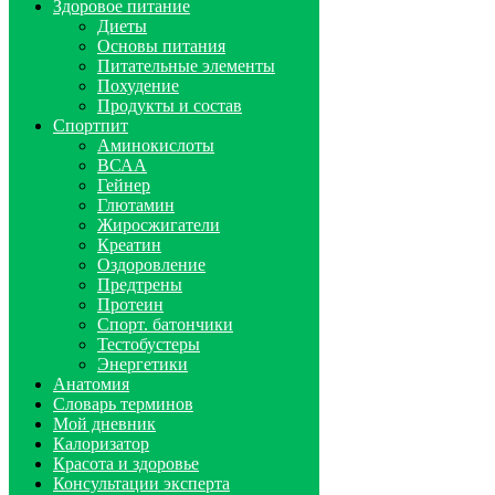
Здоровое питание
Диеты
Основы питания
Питательные элементы
Похудение
Продукты и состав
Спортпит
Аминокислоты
ВСАА
Гейнер
Глютамин
Жиросжигатели
Креатин
Оздоровление
Предтрены
Протеин
Спорт. батончики
Тестобустеры
Энергетики
Анатомия
Словарь терминов
Мой дневник
Калоризатор
Красота и здоровье
Консультации эксперта