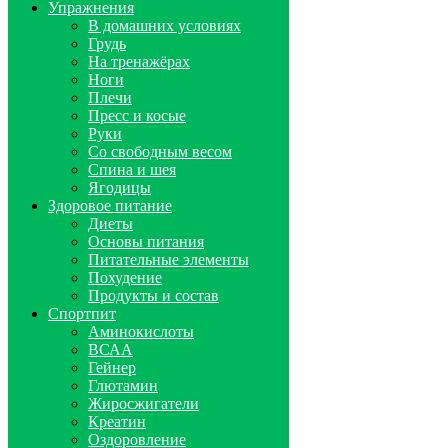
Упражнения
В домашних условиях
Грудь
На тренажёрах
Ноги
Плечи
Пресс и косые
Руки
Со свободным весом
Спина и шея
Ягодицы
Здоровое питание
Диеты
Основы питания
Питательные элементы
Похудение
Продукты и состав
Спортпит
Аминокислоты
ВСАА
Гейнер
Глютамин
Жиросжигатели
Креатин
Оздоровление