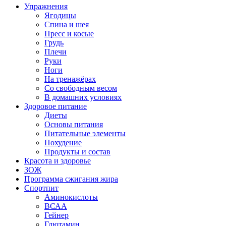
Упражнения
Ягодицы
Спина и шея
Пресс и косые
Грудь
Плечи
Руки
Ноги
На тренажёрах
Со свободным весом
В домашних условиях
Здоровое питание
Диеты
Основы питания
Питательные элементы
Похудение
Продукты и состав
Красота и здоровье
ЗОЖ
Программа сжигания жира
Спортпит
Аминокислоты
ВСАА
Гейнер
Глютамин