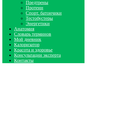
Предтрены
Протеин
Спорт. батончики
Тестобустеры
Энергетики
Анатомия
Словарь терминов
Мой дневник
Калоризатор
Красота и здоровье
Консультации эксперта
Контакты