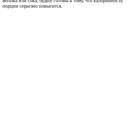
молока или сока, будьте готовы к тому, что калорийность
порции серьезно повысится.