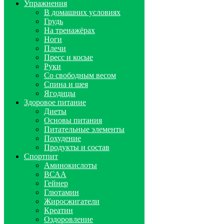
Упражнения
В домашних условиях
Грудь
На тренажёрах
Ноги
Плечи
Пресс и косые
Руки
Со свободным весом
Спина и шея
Ягодицы
Здоровое питание
Диеты
Основы питания
Питательные элементы
Похудение
Продукты и состав
Спортпит
Аминокислоты
ВСАА
Гейнер
Глютамин
Жиросжигатели
Креатин
Оздоровление