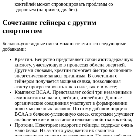
коктейлей может спровоцировать проблемы со
здоровьем (например, диабет).
Сочетание гейнера с другим
спортпитом
Белково-углеводные смеси можно сочетать со следующими
добавками:
Креатин. Вещество представляет собой азотсодержащую
кислоту, участвующую в процессах обмена энергией.
Другими словами, креатин помогает быстро восполнять
энергетические запасы организма. В сочетании с
гейнером получается мощная связка, позволяющая
атлету прогрессировать как в силе, так и в массе;
Комплекс BCAA. Представляет собой три незаменимые
аминокислоты: валин, лейцин, изолейцин. Данные
органические соединения участвуют в формировании
новых мышечных волокон. Поэтому добавив порцию
BCAA в белково-углеводную смесь, спортсмен улучшает
анаболические и восстановительные свойства коктейля;
Протеин. Некоторые недорогие гейнеры содержат очень
мало белка. Из-за этого ухудшается их свойство
поддерживать мышцы от разрушения. Но если добавить