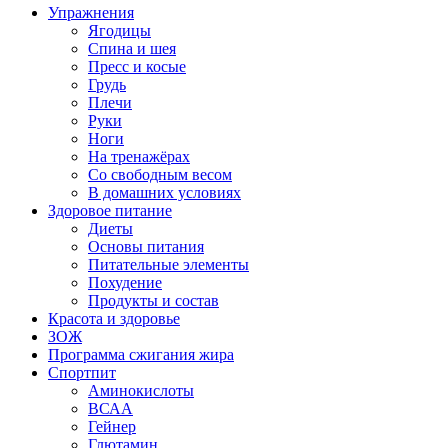
Упражнения
Ягодицы
Спина и шея
Пресс и косые
Грудь
Плечи
Руки
Ноги
На тренажёрах
Со свободным весом
В домашних условиях
Здоровое питание
Диеты
Основы питания
Питательные элементы
Похудение
Продукты и состав
Красота и здоровье
ЗОЖ
Программа сжигания жира
Спортпит
Аминокислоты
ВСАА
Гейнер
Глютамин