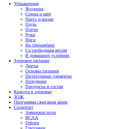
Упражнения
Ягодицы
Спина и шея
Пресс и косые
Грудь
Плечи
Руки
Ноги
На тренажёрах
Со свободным весом
В домашних условиях
Здоровое питание
Диеты
Основы питания
Питательные элементы
Похудение
Продукты и состав
Красота и здоровье
ЗОЖ
Программа сжигания жира
Спортпит
Аминокислоты
ВСАА
Гейнер
Глютамин