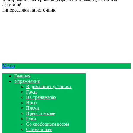
активной
гиперссылки на источник.
Меню
Главная
Упражнения
В домашних условиях
Грудь
На тренажёрах
Ноги
Плечи
Пресс и косые
Руки
Со свободным весом
Спина и шея