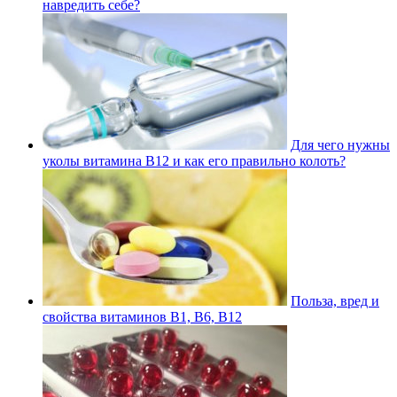
навредить себе?
Для чего нужны
уколы витамина В12 и как его правильно колоть?
Польза, вред и
свойства витаминов В1, В6, В12