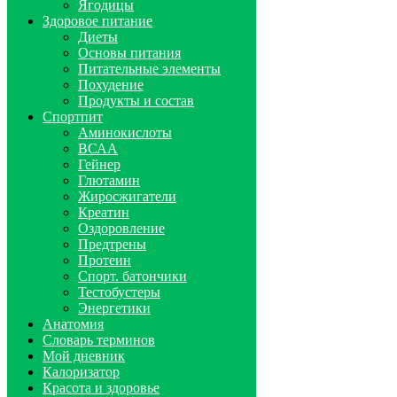
Ягодицы
Здоровое питание
Диеты
Основы питания
Питательные элементы
Похудение
Продукты и состав
Спортпит
Аминокислоты
ВСАА
Гейнер
Глютамин
Жиросжигатели
Креатин
Оздоровление
Предтрены
Протеин
Спорт. батончики
Тестобустеры
Энергетики
Анатомия
Словарь терминов
Мой дневник
Калоризатор
Красота и здоровье