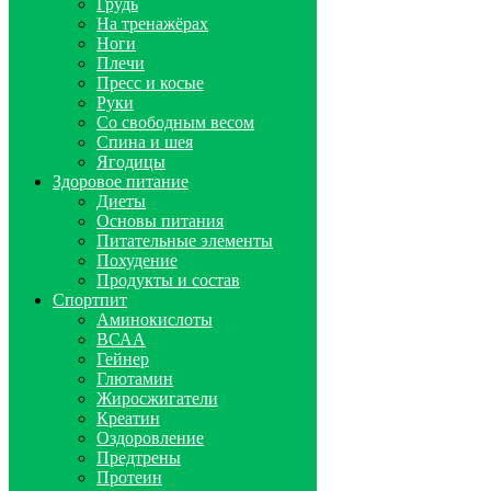
Грудь
На тренажёрах
Ноги
Плечи
Пресс и косые
Руки
Со свободным весом
Спина и шея
Ягодицы
Здоровое питание
Диеты
Основы питания
Питательные элементы
Похудение
Продукты и состав
Спортпит
Аминокислоты
ВСАА
Гейнер
Глютамин
Жиросжигатели
Креатин
Оздоровление
Предтрены
Протеин