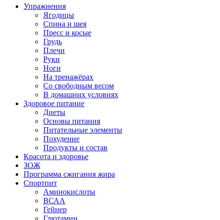
Упражнения
Ягодицы
Спина и шея
Пресс и косые
Грудь
Плечи
Руки
Ноги
На тренажёрах
Со свободным весом
В домашних условиях
Здоровое питание
Диеты
Основы питания
Питательные элементы
Похудение
Продукты и состав
Красота и здоровье
ЗОЖ
Программа сжигания жира
Спортпит
Аминокислоты
ВСАА
Гейнер
Глютамин