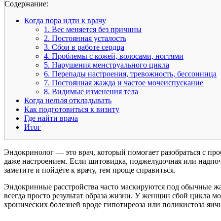
Cодержание:
Когда пора идти к врачу
1. Вес меняется без причины
2. Постоянная усталость
3. Сбои в работе сердца
4. Проблемы с кожей, волосами, ногтями
5. Нарушения менструального цикла
6. Перепады настроения, тревожность, бессонница
7. Постоянная жажда и частое мочеиспускание
8. Видимые изменения тела
Когда нельзя откладывать
Как подготовиться к визиту
Где найти врача
Итог
Эндокринолог — это врач, который помогает разобраться с п
даже настроением. Если щитовидка, поджелудочная или надпоч
заметите и пойдёте к врачу, тем проще справиться.
Эндокринные расстройства часто маскируются под обычные жал
всегда просто результат образа жизни. У женщин сбой цикла м
хронических болезней вроде гипотиреоза или поликистоза яич