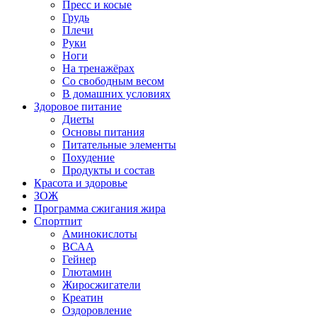
Пресс и косые
Грудь
Плечи
Руки
Ноги
На тренажёрах
Со свободным весом
В домашних условиях
Здоровое питание
Диеты
Основы питания
Питательные элементы
Похудение
Продукты и состав
Красота и здоровье
ЗОЖ
Программа сжигания жира
Спортпит
Аминокислоты
ВСАА
Гейнер
Глютамин
Жиросжигатели
Креатин
Оздоровление