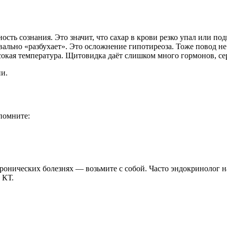
ость сознания. Это значит, что сахар в крови резко упал или п
вально «разбухает». Это осложнение гипотиреоза. Тоже повод не
окая температура. Щитовидка даёт слишком много гормонов, сер
ни.
помните:
хронических болезнях — возьмите с собой. Часто эндокринолог на
 КТ.