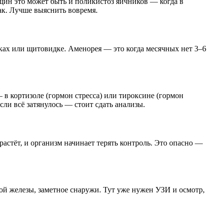
щин это может быть и поликистоз яичников — когда в
ак. Лучше выяснить вовремя.
иках или щитовидке. Аменорея — это когда месячных нет 3–6
 в кортизоле (гормон стресса) или тироксине (гормон
ли всё затянулось — стоит сдать анализы.
растёт, и организм начинает терять контроль. Это опасно —
ой железы, заметное снаружи. Тут уже нужен УЗИ и осмотр,