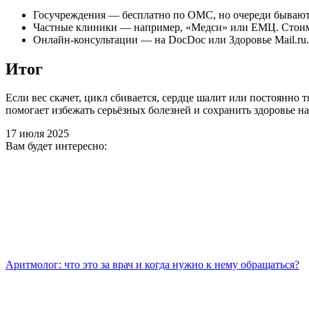
Госучреждения — бесплатно по ОМС, но очереди бывают
Частные клиники — например, «Медси» или ЕМЦ. Стоимос
Онлайн-консультации — на DocDoc или Здоровье Mail.ru.
Итог
Если вес скачет, цикл сбивается, сердце шалит или постоянно
помогает избежать серьёзных болезней и сохранить здоровье на
17 июля 2025
Вам будет интересно:
Аритмолог: что это за врач и когда нужно к нему обращаться?