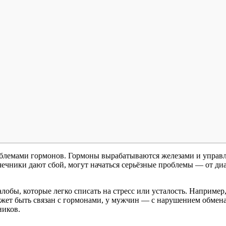
роблемами гормонов. Гормоны вырабатываются железами и управ
ечники дают сбой, могут начаться серьёзные проблемы — от диа
обы, которые легко списать на стресс или усталость. Например
ожет быть связан с гормонами, у мужчин — с нарушением обмена.
ников.