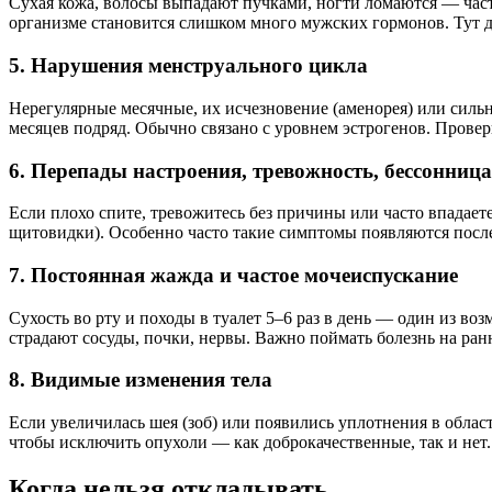
Сухая кожа, волосы выпадают пучками, ногти ломаются — част
организме становится слишком много мужских гормонов. Тут де
5. Нарушения менструального цикла
Нерегулярные месячные, их исчезновение (аменорея) или силь
месяцев подряд. Обычно связано с уровнем эстрогенов. Провер
6. Перепады настроения, тревожность, бессонница
Если плохо спите, тревожитесь без причины или часто впадает
щитовидки). Особенно часто такие симптомы появляются после 
7. Постоянная жажда и частое мочеиспускание
Сухость во рту и походы в туалет 5–6 раз в день — один из во
страдают сосуды, почки, нервы. Важно поймать болезнь на ран
8. Видимые изменения тела
Если увеличилась шея (зоб) или появились уплотнения в обла
чтобы исключить опухоли — как доброкачественные, так и нет.
Когда нельзя откладывать