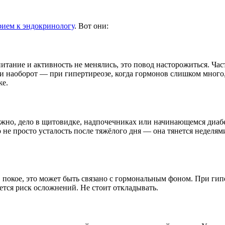
рием к эндокринологу
. Вот они:
питание и активность не менялись, это повод насторожиться. Ча
и наоборот — при гипертиреозе, когда гормонов слишком много,
же.
ожно, дело в щитовидке, надпочечниках или начинающемся диабе
о не просто усталость после тяжёлого дня — она тянется неделям
 покое, это может быть связано с гормональным фоном. При гипе
ется риск осложнений. Не стоит откладывать.