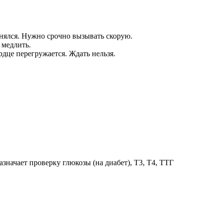
однялся. Нужно срочно вызывать скорую.
 медлить.
дце перегружается. Ждать нельзя.
значает проверку глюкозы (на диабет), Т3, Т4, ТТГ