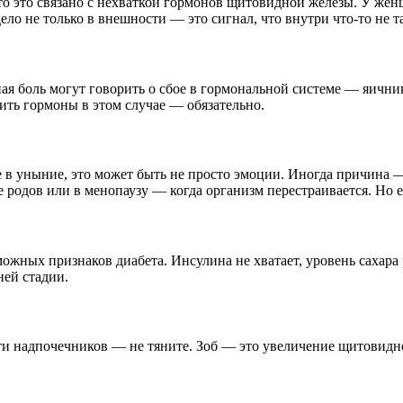
о это связано с нехваткой гормонов щитовидной железы. У жен
ло не только в внешности — это сигнал, что внутри что-то не т
ная боль могут говорить о сбое в гормональной системе — яичн
ить гормоны в этом случае — обязательно.
е в уныние, это может быть не просто эмоции. Иногда причина —
родов или в менопаузу — когда организм перестраивается. Но ес
зможных признаков диабета. Инсулина не хватает, уровень сахара 
ней стадии.
сти надпочечников — не тяните. Зоб — это увеличение щитовидн