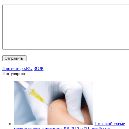
Протеинфо.RU
ЗОЖ
Популярное
По какой схеме
можно колоть витамины В6, В12 и В1, чтобы не