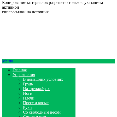
Копирование материалов разрешено только с указанием
активной
гиперссылки на источник.
Меню
Главная
Упражнения
В домашних условиях
Грудь
На тренажёрах
Ноги
Плечи
Пресс и косые
Руки
Со свободным весом
Спина и шея