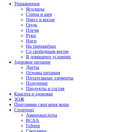
Упражнения
Ягодицы
Спина и шея
Пресс и косые
Грудь
Плечи
Руки
Ноги
На тренажёрах
Со свободным весом
В домашних условиях
Здоровое питание
Диеты
Основы питания
Питательные элементы
Похудение
Продукты и состав
Красота и здоровье
ЗОЖ
Программа сжигания жира
Спортпит
Аминокислоты
ВСАА
Гейнер
Глютамин