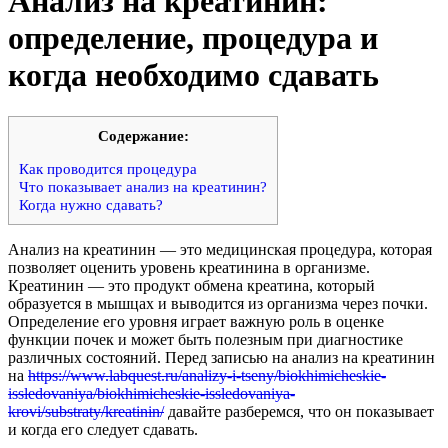
Анализ на креатинин:
определение, процедура и
когда необходимо сдавать
Cодержание:
Как проводится процедура
Что показывает анализ на креатинин?
Когда нужно сдавать?
Анализ на креатинин — это медицинская процедура, которая
позволяет оценить уровень креатинина в организме.
Креатинин — это продукт обмена креатина, который
образуется в мышцах и выводится из организма через почки.
Определение его уровня играет важную роль в оценке
функции почек и может быть полезным при диагностике
различных состояний. Перед записью на анализ на креатинин
на
https://www.labquest.ru/analizy-i-tseny/biokhimicheskie-
issledovaniya/biokhimicheskie-issledovaniya-
krovi/substraty/kreatinin/
давайте разберемся, что он показывает
и когда его следует сдавать.