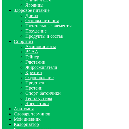
Ягодицы
Здоровое питание
Диеты
Основы питания
Питательные элементы
Похудение
Продукты и состав
Спортпит
Аминокислоты
ВСАА
Гейнер
Глютамин
Жиросжигатели
Креатин
Оздоровление
Предтрены
Протеин
Спорт. батончики
Тестобустеры
Энергетики
Анатомия
Словарь терминов
Мой дневник
Калоризатор