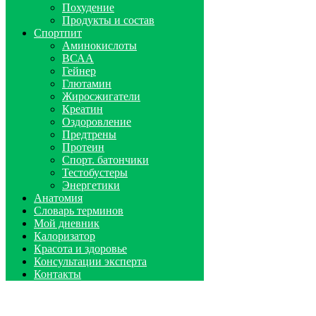
Похудение
Продукты и состав
Спортпит
Аминокислоты
ВСАА
Гейнер
Глютамин
Жиросжигатели
Креатин
Оздоровление
Предтрены
Протеин
Спорт. батончики
Тестобустеры
Энергетики
Анатомия
Словарь терминов
Мой дневник
Калоризатор
Красота и здоровье
Консультации эксперта
Контакты