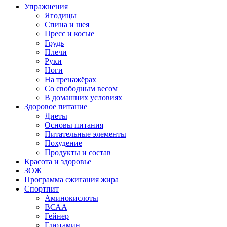
Упражнения
Ягодицы
Спина и шея
Пресс и косые
Грудь
Плечи
Руки
Ноги
На тренажёрах
Со свободным весом
В домашних условиях
Здоровое питание
Диеты
Основы питания
Питательные элементы
Похудение
Продукты и состав
Красота и здоровье
ЗОЖ
Программа сжигания жира
Спортпит
Аминокислоты
ВСАА
Гейнер
Глютамин