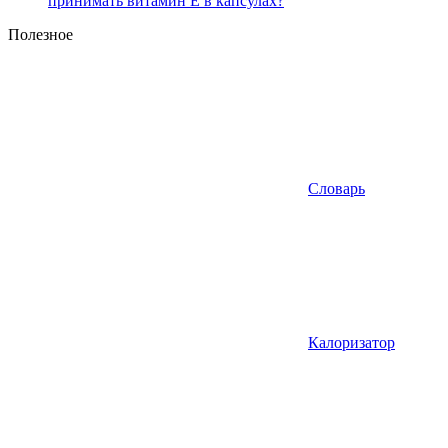
принимать витамин Е в капсулах?
Полезное
Словарь
Калоризатор