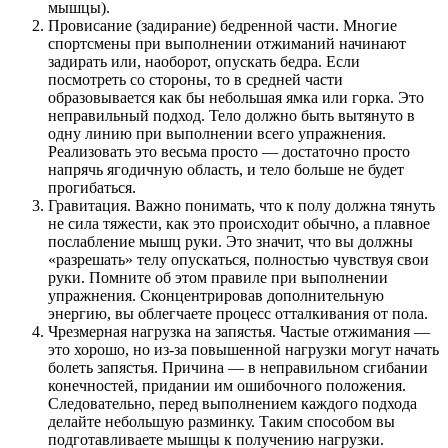
мышцы).
Провисание (задирание) бедренной части. Многие
спортсмены при выполнении отжиманий начинают
задирать или, наоборот, опускать бедра. Если
посмотреть со стороны, то в средней части
образовывается как бы небольшая ямка или горка. Это
неправильный подход. Тело должно быть вытянуто в
одну линию при выполнении всего упражнения.
Реализовать это весьма просто — достаточно просто
напрячь ягодичную область, и тело больше не будет
прогибаться.
Гравитация. Важно понимать, что к полу должна тянуть
не сила тяжести, как это происходит обычно, а плавное
послабление мышц руки. Это значит, что вы должны
«разрешать» телу опускаться, полностью чувствуя свои
руки. Помните об этом правиле при выполнении
упражнения. Сконцентрировав дополнительную
энергию, вы облегчаете процесс отталкивания от пола.
Чрезмерная нагрузка на запястья. Частые отжимания —
это хорошо, но из-за повышенной нагрузки могут начать
болеть запястья. Причина — в неправильном сгибании
конечностей, придании им ошибочного положения.
Следовательно, перед выполнением каждого подхода
делайте небольшую разминку. Таким способом вы
подготавливаете мышцы к получению нагрузки.