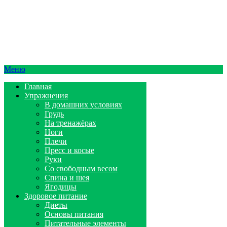
Меню
Главная
Упражнения
В домашних условиях
Грудь
На тренажёрах
Ноги
Плечи
Пресс и косые
Руки
Со свободным весом
Спина и шея
Ягодицы
Здоровое питание
Диеты
Основы питания
Питательные элементы