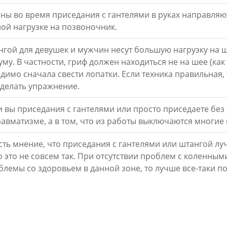
ны во время приседания с гантелями в руках направляют
й нагрузке на позвоночник.
нгой для девушек и мужчин несут большую нагрузку на 
му. В частности, гриф должен находиться не на шее (как
одимо сначала свести лопатки. Если техника правильная,
делать упражнение.
и вы приседания с гантелями или просто приседаете без
авматизме, а в том, что из работы выключаются многи
сть мнение, что приседания с гантелями или штангой л
 это не совсем так. При отсутствии проблем с коленным
блемы со здоровьем в данной зоне, то лучше все-таки по