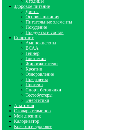
Ягодицы
Здоровое питание
Диеты
Основы питания
Питательные элементы
Похудение
Продукты и состав
Спортпит
Аминокислоты
ВСАА
Гейнер
Глютамин
Жиросжигатели
Креатин
Оздоровление
Предтрены
Протеин
Спорт. батончики
Тестобустеры
Энергетики
Анатомия
Словарь терминов
Мой дневник
Калоризатор
Красота и здоровье