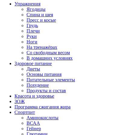
Упражнения
Ягодицы
Спина и шея
Пресс и косые
Грудь
Плечи
Руки
Ноги
На тренажёрах
Со свободным весом
В домашних условиях
Здоровое питание
Диеты
Основы питания
Питательные элементы
Похудение
Продукты и состав
Красота и здоровье
ЗОЖ
Программа сжигания жира
Спортпит
Аминокислоты
ВСАА
Гейнер
Глютамин