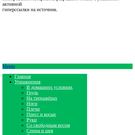
активной
гиперссылки на источник.
Меню
Главная
Упражнения
В домашних условиях
Грудь
На тренажёрах
Ноги
Плечи
Пресс и косые
Руки
Со свободным весом
Спина и шея