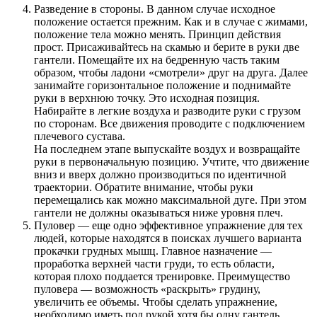
Разведение в стороны. В данном случае исходное
положение остается прежним. Как и в случае с жимами,
положение тела можно менять. Принцип действия
прост. Присаживайтесь на скамью и берите в руки две
гантели. Помещайте их на бедренную часть таким
образом, чтобы ладони «смотрели» друг на друга. Далее
занимайте горизонтальное положение и поднимайте
руки в верхнюю точку. Это исходная позиция.
Набирайте в легкие воздуха и разводите руки с грузом
по сторонам. Все движения проводите с подключением
плечевого сустава.
На последнем этапе выпускайте воздух и возвращайте
руки в первоначальную позицию. Учтите, что движение
вниз и вверх должно производиться по идентичной
траектории. Обратите внимание, чтобы руки
перемещались как можно максимальной дуге. При этом
гантели не должны оказываться ниже уровня плеч.
Пуловер — еще одно эффективное упражнение для тех
людей, которые находятся в поисках лучшего варианта
прокачки грудных мышц. Главное назначение —
проработка верхней части груди, то есть области,
которая плохо поддается тренировке. Преимущество
пуловера — возможность «раскрыть» грудину,
увеличить ее объемы. Чтобы сделать упражнение,
необходимо иметь под рукой хотя бы одну гантель.