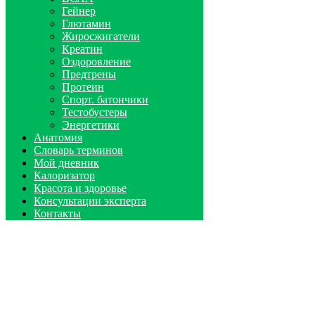
Гейнер
Глютамин
Жиросжигатели
Креатин
Оздоровление
Предтрены
Протеин
Спорт. батончики
Тестобустеры
Энергетики
Анатомия
Словарь терминов
Мой дневник
Калоризатор
Красота и здоровье
Консультации эксперта
Контакты