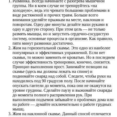
Разминка. Всегда начинайте с разогрева мышечной
группы. Ни в коем случае не тренируйтесь «на
холодную», ведь это чревато большими проблемами в
виде растяжений и прочих травм. Больше всего
внимания уделяйте прыжкам на месте, наклонам и
поворотам. Одну-две минуты делайте махи руками в
одну и другую сторону. При этом цель — не только
размять мышцы, но и запустить сердечно-сосудистую
систему, основные процессы в организме. Как правило,
пяти минут разминки достаточно.
Жим на горизонтальной скамье. Это одно из наиболее
популярных и эффективных упражнений. Если нет
скамьи, то можно заменить ее кроватью. Но в последнем
случае эффективность тренировки, конечно, снизится.
Принцип выполнения прост. Занимайте позицию на
скамье (здесь вы должны лежать на спине) и
поднимайте снаряд над собой. Следите, чтобы руки на
находились под 90 градусов полу. После начинайте
опускать гантели до момента, пока они не окажутся на
уровне грудины. Сделайте паузу и выжимайте снаряды
до момента полного распрямления рук. При
выполнении подъемов забывайте о проблемах дома или
на работе — думайте исключительно о работе грудных
мышц.
Жим на наклонной скамье. Данный способ отличается