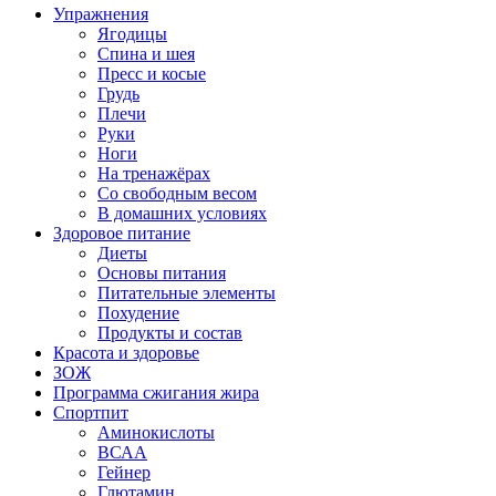
Упражнения
Ягодицы
Спина и шея
Пресс и косые
Грудь
Плечи
Руки
Ноги
На тренажёрах
Со свободным весом
В домашних условиях
Здоровое питание
Диеты
Основы питания
Питательные элементы
Похудение
Продукты и состав
Красота и здоровье
ЗОЖ
Программа сжигания жира
Спортпит
Аминокислоты
ВСАА
Гейнер
Глютамин