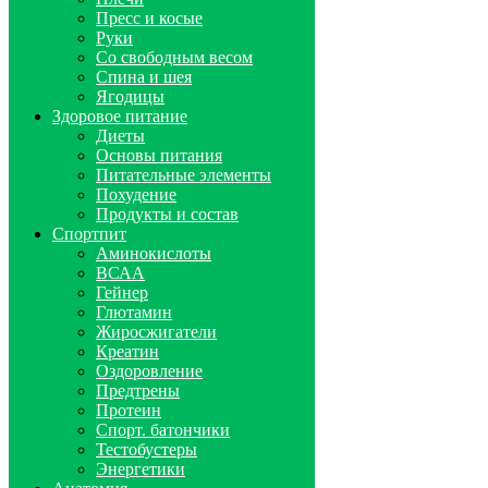
Пресс и косые
Руки
Со свободным весом
Спина и шея
Ягодицы
Здоровое питание
Диеты
Основы питания
Питательные элементы
Похудение
Продукты и состав
Спортпит
Аминокислоты
ВСАА
Гейнер
Глютамин
Жиросжигатели
Креатин
Оздоровление
Предтрены
Протеин
Спорт. батончики
Тестобустеры
Энергетики