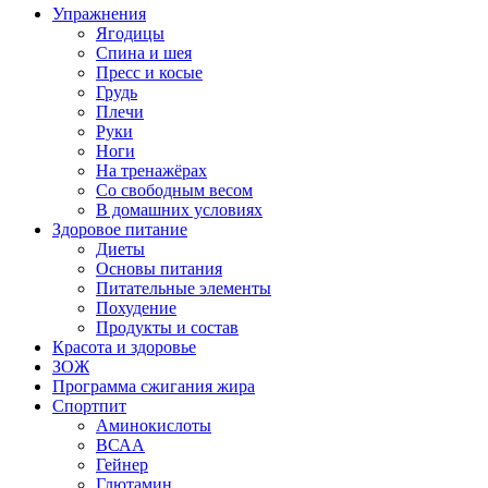
Упражнения
Ягодицы
Спина и шея
Пресс и косые
Грудь
Плечи
Руки
Ноги
На тренажёрах
Со свободным весом
В домашних условиях
Здоровое питание
Диеты
Основы питания
Питательные элементы
Похудение
Продукты и состав
Красота и здоровье
ЗОЖ
Программа сжигания жира
Спортпит
Аминокислоты
ВСАА
Гейнер
Глютамин