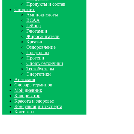
Продукты и состав
Спортпит
Аминокислоты
ВСАА
Гейнер
Глютамин
Жиросжигатели
Креатин
Оздоровление
Предтрены
Протеин
Спорт. батончики
Тестобустеры
Энергетики
Анатомия
Словарь терминов
Мой дневник
Калоризатор
Красота и здоровье
Консультации эксперта
Контакты