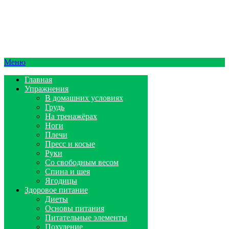
Меню
Главная
Упражнения
В домашних условиях
Грудь
На тренажёрах
Ноги
Плечи
Пресс и косые
Руки
Со свободным весом
Спина и шея
Ягодицы
Здоровое питание
Диеты
Основы питания
Питательные элементы
Похудение