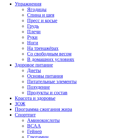
Упражнения
Ягодицы
Спина и шея
Пресс и косые
Грудь
Плечи
Руки
Ноги
На тренажёрах
Со свободным весом
В домашних условиях
Здоровое питание
Диеты
Основы питания
Питательные элементы
Похудение
Продукты и состав
Красота и здоровье
ЗОЖ
Программа сжигания жира
Спортпит
Аминокислоты
ВСАА
Гейнер
Глютамин