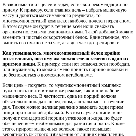
В зависимости от целей и задач, есть свои рекомендации по
приему. К примеру, если главная цель – набрать мышечную
массу и добиться максимального результата, то
многокомпонентный комплекс наиболее полезен перед сном.
В этом случае он будет в течение всей ночи снабжать
организм полезными аминокислотами. Такой добавкой можно
заменить и чистый сывороточный белок. Единственное, что
выпить его нужно не за час, а за два часа до тренировки.
Как упоминалось, многокомпонентный белок крайне
питательный, поэтому им можно смело заменять один из
приемов пищи.
К примеру, если нет возможности пообедать
или поужинать, то можно смело принять порцию добавки и
не беспокоиться о возможном катаболизме.
Если цель – похудеть, то мультикомпонентный комплекс
нужно пить почти в таком же режиме, как и при наборе
мышечного веса. В частности, одна из порций должна
обязательно попадать перед сном, а остальные – в течение
дня. Также можно целенаправленно заменять один прием
пищи протеиновой добавкой. В этом случае организм не
получит стандартной порции углеводов и жира, но будет
обеспечен всем необходимым для развития и роста. Кроме
этого, прирост мышечных волокон также повышает
вероятность быстрого избавления от лишних накоплений.