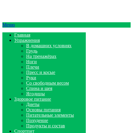
Меню
Главная
Упражнения
В домашних условиях
Грудь
На тренажёрах
Ноги
Плечи
Пресс и косые
Руки
Со свободным весом
Спина и шея
Ягодицы
Здоровое питание
Диеты
Основы питания
Питательные элементы
Похудение
Продукты и состав
Спортпит