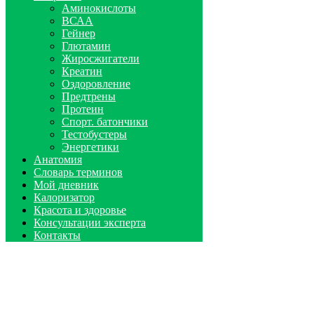
Аминокислоты
ВСАА
Гейнер
Глютамин
Жиросжигатели
Креатин
Оздоровление
Предтрены
Протеин
Спорт. батончики
Тестобустеры
Энергетики
Анатомия
Словарь терминов
Мой дневник
Калоризатор
Красота и здоровье
Консультации эксперта
Контакты