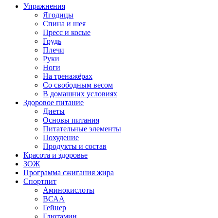
Упражнения
Ягодицы
Спина и шея
Пресс и косые
Грудь
Плечи
Руки
Ноги
На тренажёрах
Со свободным весом
В домашних условиях
Здоровое питание
Диеты
Основы питания
Питательные элементы
Похудение
Продукты и состав
Красота и здоровье
ЗОЖ
Программа сжигания жира
Спортпит
Аминокислоты
ВСАА
Гейнер
Глютамин