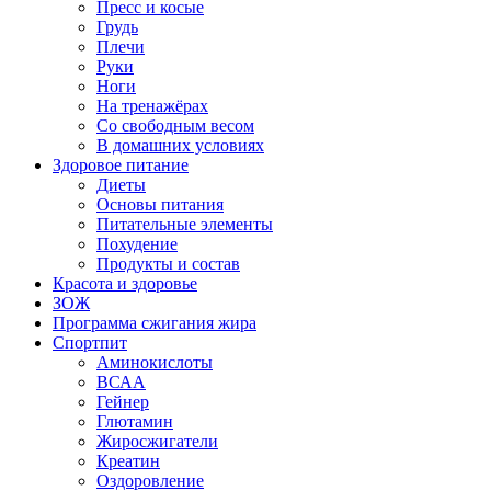
Пресс и косые
Грудь
Плечи
Руки
Ноги
На тренажёрах
Со свободным весом
В домашних условиях
Здоровое питание
Диеты
Основы питания
Питательные элементы
Похудение
Продукты и состав
Красота и здоровье
ЗОЖ
Программа сжигания жира
Спортпит
Аминокислоты
ВСАА
Гейнер
Глютамин
Жиросжигатели
Креатин
Оздоровление