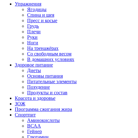
Упражнения
Ягодицы
Спина и шея
Пресс и косые
Грудь
Плечи
Руки
Ноги
На тренажёрах
Со свободным весом
В домашних условиях
Здоровое питание
Диеты
Основы питания
Питательные элементы
Похудение
Продукты и состав
Красота и здоровье
ЗОЖ
Программа сжигания жира
Спортпит
Аминокислоты
ВСАА
Гейнер
Глютамин