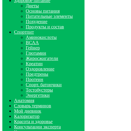
Здоровое питание
Диеты
Основы питания
Питательные элементы
Похудение
Продукты и состав
Спортпит
Аминокислоты
ВСАА
Гейнер
Глютамин
Жиросжигатели
Креатин
Оздоровление
Предтрены
Протеин
Спорт. батончики
Тестобустеры
Энергетики
Анатомия
Словарь терминов
Мой дневник
Калоризатор
Красота и здоровье
Консультации эксперта