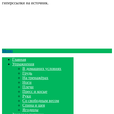
гиперссылки на источник.
Меню
Главная
Упражнения
В домашних условиях
Грудь
На тренажёрах
Ноги
Плечи
Пресс и косые
Руки
Со свободным весом
Спина и шея
Ягодицы