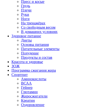
Пресс и косые
Грудь
Плечи
Руки
Ноги
На тренажёрах
Со свободным весом
В домашних условиях
Здоровое питание
Диеты
Основы питания
Питательные элементы
Похудение
Продукты и состав
Красота и здоровье
ЗОЖ
Программа сжигания жира
Спортпит
Аминокислоты
ВСАА
Гейнер
Глютамин
Жиросжигатели
Креатин
Оздоровление