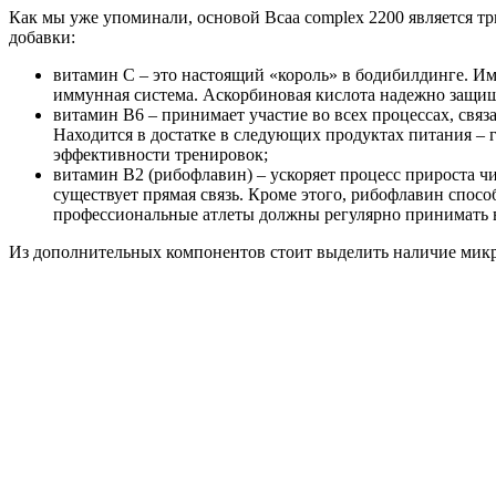
Как мы уже упоминали, основой Bcaa complex 2200 является т
добавки:
витамин С – это настоящий «король» в бодибилдинге. Им
иммунная система. Аскорбиновая кислота надежно защищ
витамин В6 – принимает участие во всех процессах, свя
Находится в достатке в следующих продуктах питания – г
эффективности тренировок;
витамин В2 (рибофлавин) – ускоряет процесс прироста 
существует прямая связь. Кроме этого, рибофлавин спос
профессиональные атлеты должны регулярно принимать в
Из дополнительных компонентов стоит выделить наличие микр