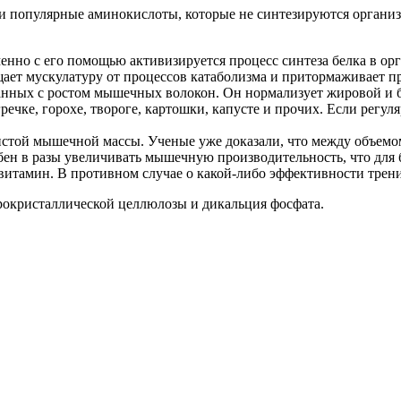
ри популярные аминокислоты, которые не синтезируются организ
енно с его помощью активизируется процесс синтеза белка в орг
ает мускулатуру от процессов катаболизма и притормаживает п
занных с ростом мышечных волокон. Он нормализует жировой и б
речке, горохе, твороге, картошки, капусте и прочих. Если рег
чистой мышечной массы. Ученые уже доказали, что между объем
обен в разы увеличивать мышечную производительность, что для
итамин. В противном случае о какой-либо эффективности трени
окристаллической целлюлозы и дикальция фосфата.