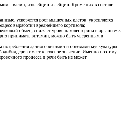
мом – валин, изолейцин и лейцин. Кроме них в составе
анизме, ускоряется рост мышечных клеток, укрепляется
роцесс выработки вреднейшего кортизола;
елковый обмен, снижает уровень холестерина в организме.
улярно принимать витамин, можно быть уверенным в
ом потребления данного витамин и объемами мускулатуры
 бодибилдеров имеет ключевое значение. Именно поэтому
ровочного процесса и речи быть не может.