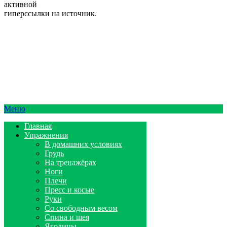
активной
гиперссылки на источник.
Меню
Главная
Упражнения
В домашних условиях
Грудь
На тренажёрах
Ноги
Плечи
Пресс и косые
Руки
Со свободным весом
Спина и шея
Ягодицы