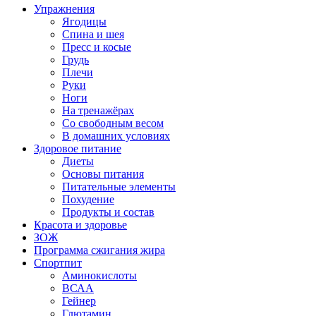
Упражнения
Ягодицы
Спина и шея
Пресс и косые
Грудь
Плечи
Руки
Ноги
На тренажёрах
Со свободным весом
В домашних условиях
Здоровое питание
Диеты
Основы питания
Питательные элементы
Похудение
Продукты и состав
Красота и здоровье
ЗОЖ
Программа сжигания жира
Спортпит
Аминокислоты
ВСАА
Гейнер
Глютамин