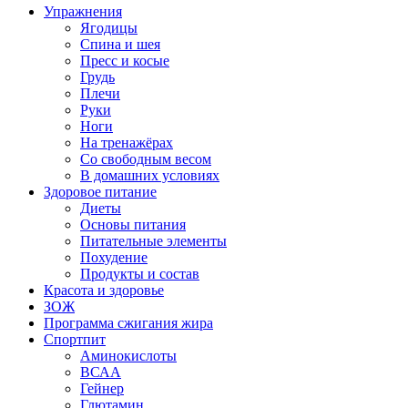
Упражнения
Ягодицы
Спина и шея
Пресс и косые
Грудь
Плечи
Руки
Ноги
На тренажёрах
Со свободным весом
В домашних условиях
Здоровое питание
Диеты
Основы питания
Питательные элементы
Похудение
Продукты и состав
Красота и здоровье
ЗОЖ
Программа сжигания жира
Спортпит
Аминокислоты
ВСАА
Гейнер
Глютамин