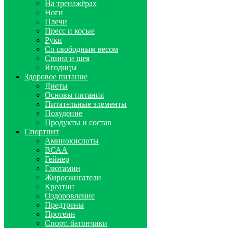
На тренажёрах
Ноги
Плечи
Пресс и косые
Руки
Со свободным весом
Спина и шея
Ягодицы
Здоровое питание
Диеты
Основы питания
Питательные элементы
Похудение
Продукты и состав
Спортпит
Аминокислоты
ВСАА
Гейнер
Глютамин
Жиросжигатели
Креатин
Оздоровление
Предтрены
Протеин
Спорт. батончики