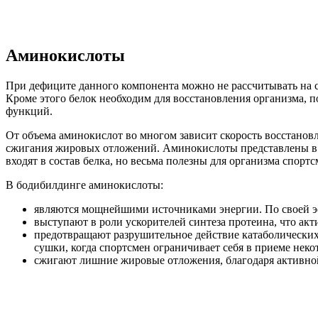
Аминокислоты
При дефиците данного компонента можно не рассчитывать на 
Кроме этого белок необходим для восстановления организма,
функций.
От объема аминокислот во многом зависит скорость восстановл
сжигания жировых отложений. Аминокислоты представлены в 20
входят в состав белка, но весьма полезны для организма спорт
В бодибилдинге аминокислоты:
являются мощнейшими источниками энергии. По своей э
выступают в роли ускорителей синтеза протеина, что а
предотвращают разрушительное действие катаболических
сушки, когда спортсмен ограничивает себя в приеме нек
сжигают лишние жировые отложения, благодаря активной