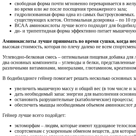
свободная форма почти мгновенно переваривается в желу
во время или же после посещения тренажерного зала;
гидролизованная форма одна из самых быстроусвояемых
существующих клеток. Оптимальная дозировка – по 10 гр
ВСАА аминокислоты лучше всего подходит для бодибилд
ди- и трипептидная форма эффективно питает мышечную м
Аминокислоты лучше принимать во время сушки, когда нео
высокая стоимость, которая по плечу далеко не всем спортсмен
Углеводно-белковая смесь – оптимальная пищевая добавка для
два основных компонента – углеводы и белки, представленные 
различными витаминами, минералами, глютамином, креатином
В бодибилдинге гейнер помогает решать несколько основных з
увеличить мышечную массу и общий вес (в том числе и з
дать необходимый запас энергии для выполнения основны
остановить разрушительные (катаболические) процессы;
обеспечить мышцы необходимым объемом аминокислот дл
Гейнер лучше всего подойдет:
эктоморфам – людям, которые имеют худощавое телослож
спортсменам с ускоренным обменом веществ, для которых