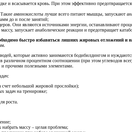
дке и всасывается кровь. При этом эффективно предотвращается
. Такие аминокислоты лучше всего питают мышцы, запускают а
амм до и после занятий;
еров. Они являются источниками энергии, останавливают проц
ассу, запускает анаболические реакции и предотвращает катаб
бходимо быстро избавиться лишних жировых отложений и на
ам.
 людей, которые активно занимаются бодибилдингом и нуждаютс
в различном процентном соотношении (при этом углеводов всегд
 и прочими полезными элементами.
адач:
а счет небольшой жировой прослойки);
х задач на тренировке;
я роста.
ение;
 набрать массу – целая проблема;