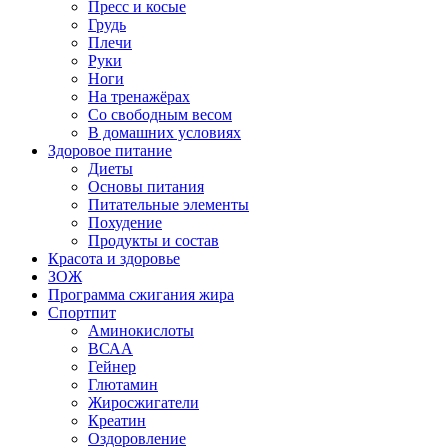
Пресс и косые
Грудь
Плечи
Руки
Ноги
На тренажёрах
Со свободным весом
В домашних условиях
Здоровое питание
Диеты
Основы питания
Питательные элементы
Похудение
Продукты и состав
Красота и здоровье
ЗОЖ
Программа сжигания жира
Спортпит
Аминокислоты
ВСАА
Гейнер
Глютамин
Жиросжигатели
Креатин
Оздоровление