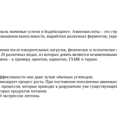
сколь значимые успехи в бодибилдинге. Аминокислоты – это ст
 повышения выносливости, выработки различных ферментов, укр
ения после изнурительных нагрузок, физическое и психическое 
 различных видах, из которых девять являются незаменимыми и
смена – к примеру, орнитин, карнитин, ГАМК и таурин.
ффективности они даже лучше обычных углеводов;
ктивизирует процесс роста. При постоянном пополнении аминок
 процессов, которые приводят к разрушению уже существующих
оторых продуктов питания;
 экспрессии лептина.