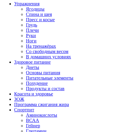
Упражнения
Ягодицы
Спина и шея
Пресс и косые
Грудь
Плечи
Руки
Ноги
На тренажёрах
Со свободным весом
В домашних условиях
Здоровое питание
Диеты
Основы питания
Питательные элементы
Похудение
Продукты и состав
Красота и здоровье
ЗОЖ
Программа сжигания жира
Спортпит
Аминокислоты
ВСАА
Гейнер
Глютамин