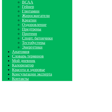
ВСАА
Гейнер
Глютамин
Жиросжигатели
Креатин
Оздоровление
Предтрены
Протеин
Спорт. батончики
Тестобустеры
Энергетики
Анатомия
Словарь терминов
Мой дневник
Калоризатор
Красота и здоровье
Консультации эксперта
Контакты