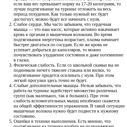
если ваш вес превышает норму на 17-20 килограмм, то
лучше подтягивание на турнике отложить на весь
период похудения. Как только нужный вес будет
достигнут, можно будет все начинать с нуля.
Слабое сердце. Мы часто забываем, что сердечная
мышца — это наш насос, которые активно накачивает
кровь к органам и мышечным волокнам. Во время
подтягивания энергетика возрастает, плазма начинает
быстрее двигаться по сосудам. Если же кровь не
успевает добраться до капилляров, то можно
почувствовать ухудшение состояния и даже потемнение
в глазах.
Физическая слабость. Если со школьной скамьи вы не
поднимали ничего тяжелее стакана или вилки, то
подтягивание придется осиливать с нуля. При этом
легкой прогулки здесь точно не будет.
Слабые дополнительные мышцы. Нельзя забывать, что
работа на турнике задействует множество различных
групп (как маленьких, так и больших). При этом
слабость вспомогательных мышц неизбежно скажется
на общей эффективности упражнения. В такой ситуации
мышечные волокна нужно будет подвести к нужному
состоянию.
Ошибки в технике выполнения. Есть мнение, что
подтягивание на турнике вообще не подразумевает