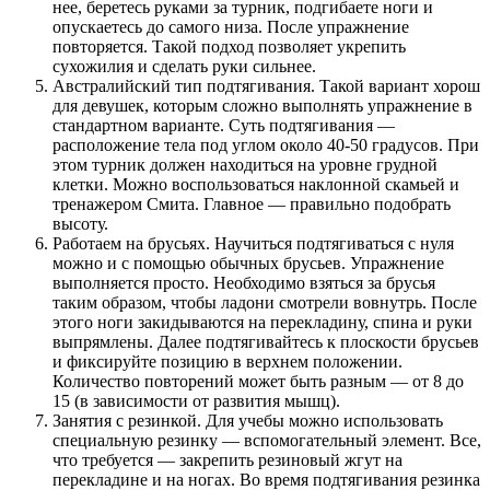
нее, беретесь руками за турник, подгибаете ноги и
опускаетесь до самого низа. После упражнение
повторяется. Такой подход позволяет укрепить
сухожилия и сделать руки сильнее.
Австралийский тип подтягивания. Такой вариант хорош
для девушек, которым сложно выполнять упражнение в
стандартном варианте. Суть подтягивания —
расположение тела под углом около 40-50 градусов. При
этом турник должен находиться на уровне грудной
клетки. Можно воспользоваться наклонной скамьей и
тренажером Смита. Главное — правильно подобрать
высоту.
Работаем на брусьях. Научиться подтягиваться с нуля
можно и с помощью обычных брусьев. Упражнение
выполняется просто. Необходимо взяться за брусья
таким образом, чтобы ладони смотрели вовнутрь. После
этого ноги закидываются на перекладину, спина и руки
выпрямлены. Далее подтягивайтесь к плоскости брусьев
и фиксируйте позицию в верхнем положении.
Количество повторений может быть разным — от 8 до
15 (в зависимости от развития мышц).
Занятия с резинкой. Для учебы можно использовать
специальную резинку — вспомогательный элемент. Все,
что требуется — закрепить резиновый жгут на
перекладине и на ногах. Во время подтягивания резинка