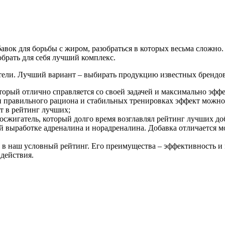
вок для борьбы с жиром, разобраться в которых весьма сложно.
брать для себя лучший комплекс.
тели. Лучший вариант – выбирать продукцию известных брендов
торый отлично справляется со своей задачей и максимально эф
и правильного рациона и стабильных тренировках эффект можно
т в рейтинг лучших;
осжигатель, который долго время возглавлял рейтинг лучших д
й выработке адреналина и норадреналина. Добавка отличается
т в наш условный рейтинг. Его преимущества – эффективность и 
 действия.