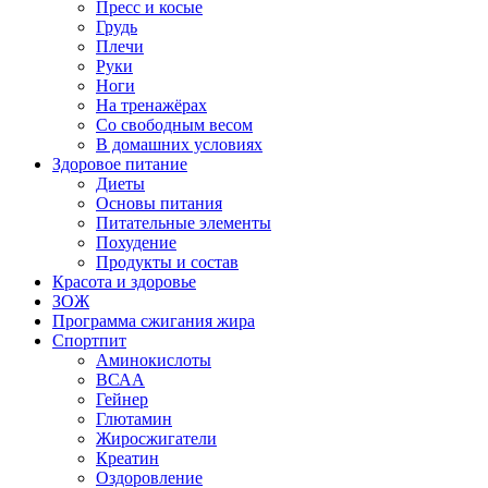
Пресс и косые
Грудь
Плечи
Руки
Ноги
На тренажёрах
Со свободным весом
В домашних условиях
Здоровое питание
Диеты
Основы питания
Питательные элементы
Похудение
Продукты и состав
Красота и здоровье
ЗОЖ
Программа сжигания жира
Спортпит
Аминокислоты
ВСАА
Гейнер
Глютамин
Жиросжигатели
Креатин
Оздоровление