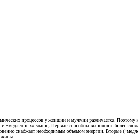
ических процессов у женщин и мужчин различается. Поэтому к
» и «медленных» мышц. Первые способны выполнять более сложн
новенно снабжает необходимым объемом энергии. Вторые («мед
я жиры.