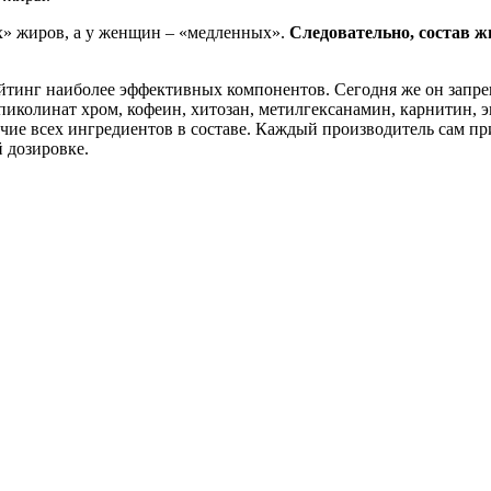
х» жиров, а у женщин – «медленных».
Следовательно, состав ж
рейтинг наиболее эффективных компонентов. Сегодня же он зап
иколинат хром, кофеин, хитозан, метилгексанамин, карнитин, эк
ичие всех ингредиентов в составе. Каждый производитель сам п
й дозировке.