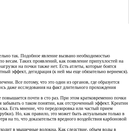
тельно так. Подобное явление вызвано необходимостью
по весам. Таких проявлений, как появление припухлостей на
нагрузки на почки также нет. Есть атлеты, которые боятся
тный эффект, дегидрация (к ней мы еще обязательно вернемся).
чени. Все потому, что это один из органов, где образуется
лись даже исследования на факт длительного прохождения
е повышается почти в сто раз. При этом кратковременно почки
зя забывать о таком понятии, как отстроченный эффект. Креатин
иска. Есть мнение, что передозировка или частый прием
убки). Но, как правило, это может быть актуальным только в
ря на то, что доказательств вредного воздействия карбоновой
ходит в мышечные волокна. Как следствие, объем воды в