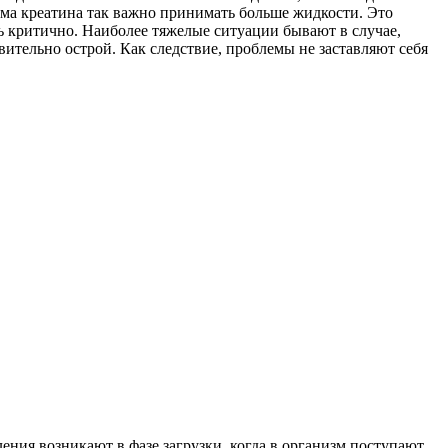
ма креатина так важно принимать больше жидкости. Это
ль критично. Наиболее тяжелые ситуации бывают в случае,
вительно острой. Как следствие, проблемы не заставляют себя
ения возникают в фазе загрузки, когда в организм поступают