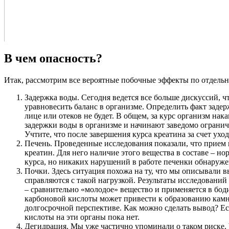
В чем опасность?
Итак, рассмотрим все вероятные побочные эффекты по отдельн
Задержка воды. Сегодня ведется все больше дискуссий, ч
уравновесить баланс в организме. Определить факт заде
лице или отеков не будет. В общем, за курс организм нак
задержки воды в организме и начинают заведомо ограничи
Учтите, что после завершения курса креатина за счет ухо
Печень. Проведенные исследования показали, что прием ки
креатин. Для него наличие этого вещества в составе – н
курса, но никаких нарушений в работе печенки обнаруже
Почки. Здесь ситуация похожа на ту, что мы описывали 
справляются с такой нагрузкой. Результаты исследований 
– сравнительно «молодое» вещество и применяется в боди
карбоновой кислоты может привести к образованию камне
долгосрочной перспективе. Как можно сделать вывод? Есл
кислоты на эти органы пока нет.
Дегидрация. Мы уже частично упоминали о таком риске. 