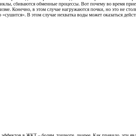
иклы, сбиваются обменные процессы. Вот почему во время прие
зме. Конечно, в этом случае нагружаются почки, но это не сто
 «сушится». В этом случае нехватка воды может оказаться дейст
ффектов в ЖКТ – болям, тошноте, диарее. Как правило, эти явл