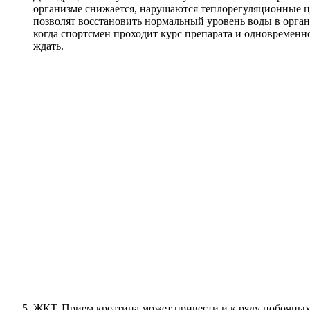
организме снижается, нарушаются теплорегуляционные ц
позволят восстановить нормальный уровень воды в органи
когда спортсмен проходит курс препарата и одновременно
ждать.
ЖКТ. Прием креатина может привести и к ряду побочных э