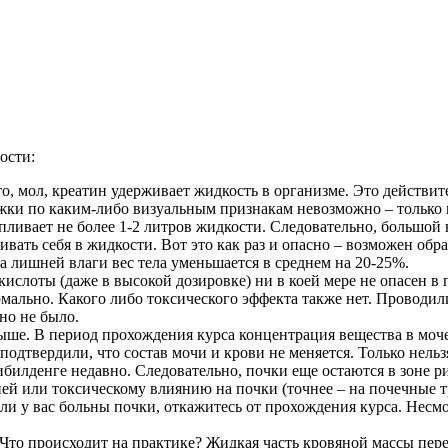
ости:
то, мол, креатин удерживает жидкость в организме. Это действи
ржки по каким-либо визуальным признакам невозможно – только 
апливает не более 1-2 литров жидкости. Следовательно, большой 
вать себя в жидкости. Вот это как раз и опасно – возможен обра
да лишней влаги вес тела уменьшается в среднем на 20-25%.
слоты (даже в высокой дозировке) ни в коей мере не опасен в пе
ормально. Какого либо токсического эффекта также нет. Проводи
но не было.
выше. В период прохождения курса концентрация вещества в моч
подтвердили, что состав мочи и крови не меняется. Только нель
билденге недавно. Следовательно, почки еще остаются в зоне р
й или токсическому влиянию на почки (точнее – на почечные тр
и у вас больны почки, откажитесь от прохождения курса. Несмот
Что происходит на практике? Жидкая часть кровяной массы пере