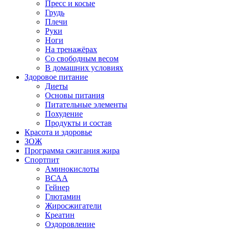
Пресс и косые
Грудь
Плечи
Руки
Ноги
На тренажёрах
Со свободным весом
В домашних условиях
Здоровое питание
Диеты
Основы питания
Питательные элементы
Похудение
Продукты и состав
Красота и здоровье
ЗОЖ
Программа сжигания жира
Спортпит
Аминокислоты
ВСАА
Гейнер
Глютамин
Жиросжигатели
Креатин
Оздоровление