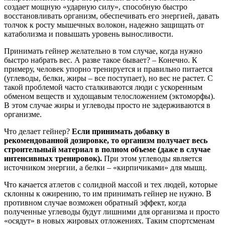
создает мощную «ударную силу», способную быстро
восстановливать организм, обеспечивать его энергией, давать
толчок к росту мышечных волокон, надежно защищать от
катаболизма и повышать уровень выносливости.
Принимать гейнер желательно в том случае, когда нужно
быстро набрать вес. А разве такое бывает? – Конечно. К
примеру, человек упорно тренируется и правильно питается
(углеводы, белки, жиры – все поступает), но вес не растет. С
такой проблемой часто сталкиваются люди с ускоренным
обменом веществ и худощавым телосложением (эктоморфы).
В этом случае жиры и углеводы просто не задерживаются в
организме.
Что делает гейнер?
Если принимать добавку в
рекомендованной дозировке, то организм получает весь
строительный материал в полном объеме (даже в случае
интенсивных тренировок).
При этом углеводы является
источником энергии, а белки – «кирпичиками» для мышц.
Что качается атлетов с солидной массой и тех людей, которые
склонны к ожирению, то им принимать гейнер не нужно. В
противном случае возможен обратный эффект, когда
полученные углеводы будут лишними для организма и просто
«осядут» в новых жировых отложениях. Таким спортсменам