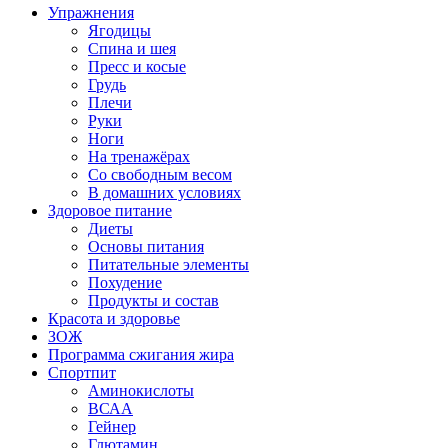
Упражнения
Ягодицы
Спина и шея
Пресс и косые
Грудь
Плечи
Руки
Ноги
На тренажёрах
Со свободным весом
В домашних условиях
Здоровое питание
Диеты
Основы питания
Питательные элементы
Похудение
Продукты и состав
Красота и здоровье
ЗОЖ
Программа сжигания жира
Спортпит
Аминокислоты
ВСАА
Гейнер
Глютамин