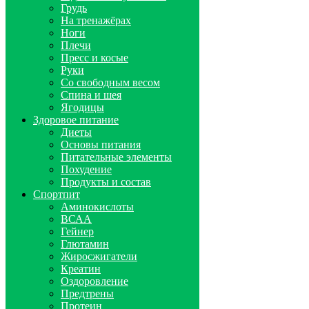
Грудь
На тренажёрах
Ноги
Плечи
Пресс и косые
Руки
Со свободным весом
Спина и шея
Ягодицы
Здоровое питание
Диеты
Основы питания
Питательные элементы
Похудение
Продукты и состав
Спортпит
Аминокислоты
ВСАА
Гейнер
Глютамин
Жиросжигатели
Креатин
Оздоровление
Предтрены
Протеин