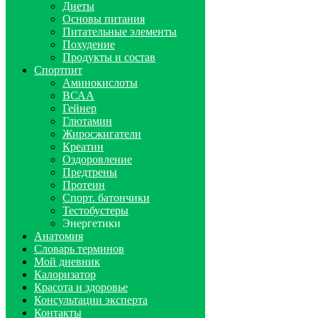
Диеты
Основы питания
Питательные элементы
Похудение
Продукты и состав
Спортпит
Аминокислоты
ВСАА
Гейнер
Глютамин
Жиросжигатели
Креатин
Оздоровление
Предтрены
Протеин
Спорт. батончики
Тестобустеры
Энергетики
Анатомия
Словарь терминов
Мой дневник
Калоризатор
Красота и здоровье
Консультации эксперта
Контакты