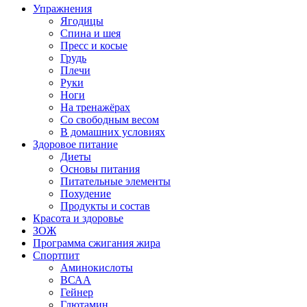
Упражнения
Ягодицы
Спина и шея
Пресс и косые
Грудь
Плечи
Руки
Ноги
На тренажёрах
Со свободным весом
В домашних условиях
Здоровое питание
Диеты
Основы питания
Питательные элементы
Похудение
Продукты и состав
Красота и здоровье
ЗОЖ
Программа сжигания жира
Спортпит
Аминокислоты
ВСАА
Гейнер
Глютамин