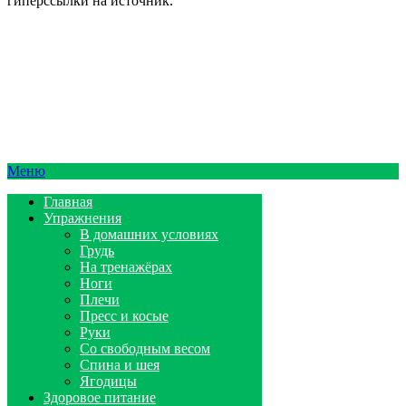
гиперссылки на источник.
Меню
Главная
Упражнения
В домашних условиях
Грудь
На тренажёрах
Ноги
Плечи
Пресс и косые
Руки
Со свободным весом
Спина и шея
Ягодицы
Здоровое питание