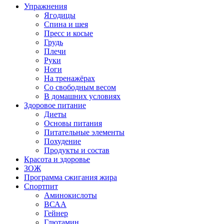
Упражнения
Ягодицы
Спина и шея
Пресс и косые
Грудь
Плечи
Руки
Ноги
На тренажёрах
Со свободным весом
В домашних условиях
Здоровое питание
Диеты
Основы питания
Питательные элементы
Похудение
Продукты и состав
Красота и здоровье
ЗОЖ
Программа сжигания жира
Спортпит
Аминокислоты
ВСАА
Гейнер
Глютамин