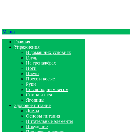
Меню
Главная
Упражнения
В домашних условиях
Грудь
На тренажёрах
Ноги
Плечи
Пресс и косые
Руки
Со свободным весом
Спина и шея
Ягодицы
Здоровое питание
Диеты
Основы питания
Питательные элементы
Похудение
Продукты и состав