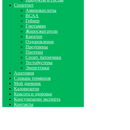
Спортпит
Аминокислоты
ВСАА
Гейнер
Глютамин
Жиросжигатели
Креатин
Оздоровление
Предтрены
Протеин
Спорт. батончики
Тестобустеры
Энергетики
Анатомия
Словарь терминов
Мой дневник
Калоризатор
Красота и здоровье
Консультации эксперта
Контакты