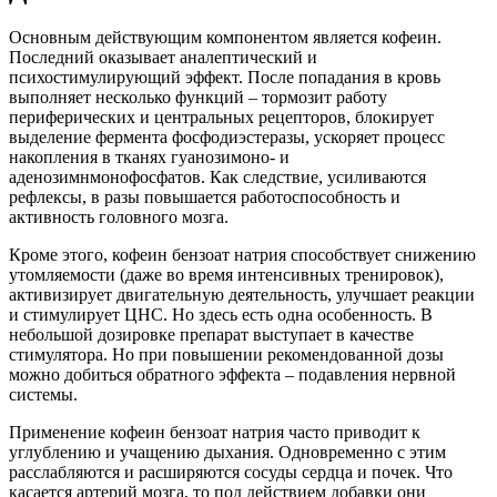
Основным действующим компонентом является кофеин.
Последний оказывает аналептический и
психостимулирующий эффект. После попадания в кровь
выполняет несколько функций – тормозит работу
периферических и центральных рецепторов, блокирует
выделение фермента фосфодиэстеразы, ускоряет процесс
накопления в тканях гуанозимоно- и
аденозимнмонофосфатов. Как следствие, усиливаются
рефлексы, в разы повышается работоспособность и
активность головного мозга.
Кроме этого, кофеин бензоат натрия способствует снижению
утомляемости (даже во время интенсивных тренировок),
активизирует двигательную деятельность, улучшает реакции
и стимулирует ЦНС. Но здесь есть одна особенность. В
небольшой дозировке препарат выступает в качестве
стимулятора. Но при повышении рекомендованной дозы
можно добиться обратного эффекта – подавления нервной
системы.
Применение кофеин бензоат натрия часто приводит к
углублению и учащению дыхания. Одновременно с этим
расслабляются и расширяются сосуды сердца и почек. Что
касается артерий мозга, то под действием добавки они