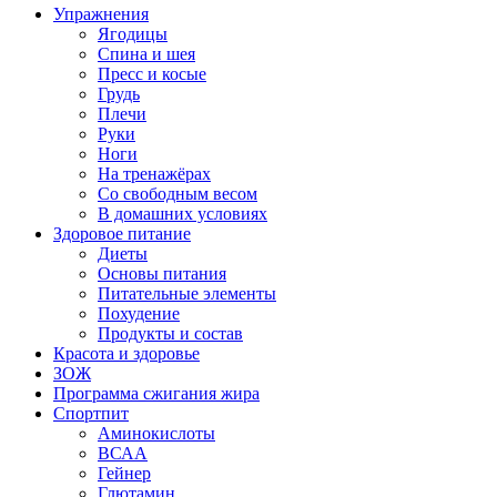
Упражнения
Ягодицы
Спина и шея
Пресс и косые
Грудь
Плечи
Руки
Ноги
На тренажёрах
Со свободным весом
В домашних условиях
Здоровое питание
Диеты
Основы питания
Питательные элементы
Похудение
Продукты и состав
Красота и здоровье
ЗОЖ
Программа сжигания жира
Спортпит
Аминокислоты
ВСАА
Гейнер
Глютамин