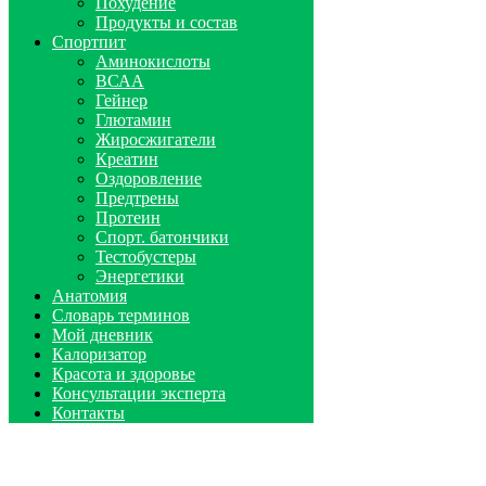
Похудение
Продукты и состав
Спортпит
Аминокислоты
ВСАА
Гейнер
Глютамин
Жиросжигатели
Креатин
Оздоровление
Предтрены
Протеин
Спорт. батончики
Тестобустеры
Энергетики
Анатомия
Словарь терминов
Мой дневник
Калоризатор
Красота и здоровье
Консультации эксперта
Контакты