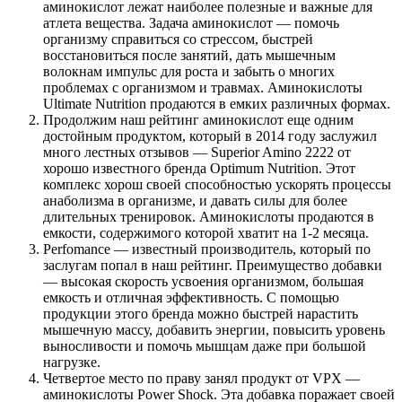
аминокислот лежат наиболее полезные и важные для
атлета вещества. Задача аминокислот — помочь
организму справиться со стрессом, быстрей
восстановиться после занятий, дать мышечным
волокнам импульс для роста и забыть о многих
проблемах с организмом и травмах. Аминокислоты
Ultimate Nutrition продаются в емких различных формах.
Продолжим наш рейтинг аминокислот еще одним
достойным продуктом, который в 2014 году заслужил
много лестных отзывов — Superior Amino 2222 от
хорошо известного бренда Optimum Nutrition. Этот
комплекс хорош своей способностью ускорять процессы
анаболизма в организме, и давать силы для более
длительных тренировок. Аминокислоты продаются в
емкости, содержимого которой хватит на 1-2 месяца.
Perfomance — известный производитель, который по
заслугам попал в наш рейтинг. Преимущество добавки
— высокая скорость усвоения организмом, большая
емкость и отличная эффективность. С помощью
продукции этого бренда можно быстрей нарастить
мышечную массу, добавить энергии, повысить уровень
выносливости и помочь мышцам даже при большой
нагрузке.
Четвертое место по праву занял продукт от VPX —
аминокислоты Power Shock. Эта добавка поражает своей