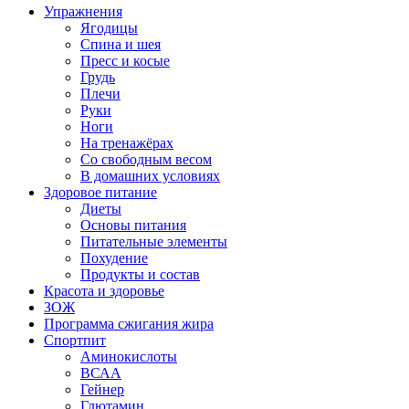
Упражнения
Ягодицы
Спина и шея
Пресс и косые
Грудь
Плечи
Руки
Ноги
На тренажёрах
Со свободным весом
В домашних условиях
Здоровое питание
Диеты
Основы питания
Питательные элементы
Похудение
Продукты и состав
Красота и здоровье
ЗОЖ
Программа сжигания жира
Спортпит
Аминокислоты
ВСАА
Гейнер
Глютамин