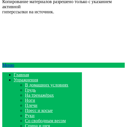
Копирование материалов разрешено только с указанием
активной
гиперссылки на источник.
Меню
Главная
Упражнения
В домашних условиях
Грудь
На тренажёрах
Ноги
Плечи
Пресс и косые
Руки
Со свободным весом
Спина и шея