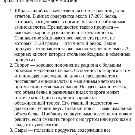
продаются почти в каждом магазине:
Яйца — наиболее качественная и полезная пища для
атлетов. В яйцах содержится около 17-20% белка,
который, расщепляясь в организме, дает необходимые
аминокислоты. Преимущество такого продукта —
высокая скорость усваивания и эффективность.
Стандартное яйцо имеет вес около ста грамм, из
которых 15-20 грамм — это чистый белок. Такие
продукты отличаются также высоким уровнем омега-3
жирных кислот, которые столь необходимы в обменных
процессах.
Творог — хорошее пополнение рациона с большим
объемом медленных белков. Особенность творога в том,
что попадая в желудок, он долго переваривается и
поставляет аминокислоты к мышечным клеткам на
протяжении нескольких часов. Но здесь важно учесть,
что объем белка в различных видах творога может
отличаться. Один из лучший вариантов —
обезжиренный творог. Его главный недостаток —
далеко не лучший вкус. Главный плюс — максимальный
объем белка. Проблему со вкусовыми качествами можно
решить, если смешать творог с йогуртом или кусочками
сладких сухофруктов.
Сыры — полезные продукты, содержащие все