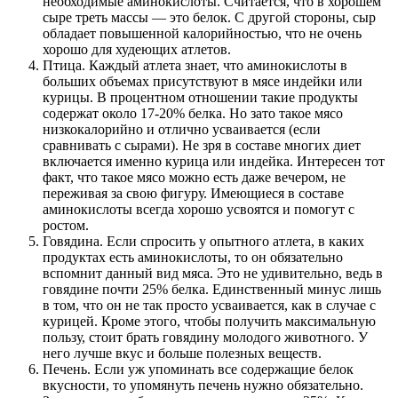
необходимые аминокислоты. Считается, что в хорошем
сыре треть массы — это белок. С другой стороны, сыр
обладает повышенной калорийностью, что не очень
хорошо для худеющих атлетов.
Птица. Каждый атлета знает, что аминокислоты в
больших объемах присутствуют в мясе индейки или
курицы. В процентном отношении такие продукты
содержат около 17-20% белка. Но зато такое мясо
низкокалорийно и отлично усваивается (если
сравнивать с сырами). Не зря в составе многих диет
включается именно курица или индейка. Интересен тот
факт, что такое мясо можно есть даже вечером, не
переживая за свою фигуру. Имеющиеся в составе
аминокислоты всегда хорошо усвоятся и помогут с
ростом.
Говядина. Если спросить у опытного атлета, в каких
продуктах есть аминокислоты, то он обязательно
вспомнит данный вид мяса. Это не удивительно, ведь в
говядине почти 25% белка. Единственный минус лишь
в том, что он не так просто усваивается, как в случае с
курицей. Кроме этого, чтобы получить максимальную
пользу, стоит брать говядину молодого животного. У
него лучше вкус и больше полезных веществ.
Печень. Если уж упоминать все содержащие белок
вкусности, то упомянуть печень нужно обязательно.