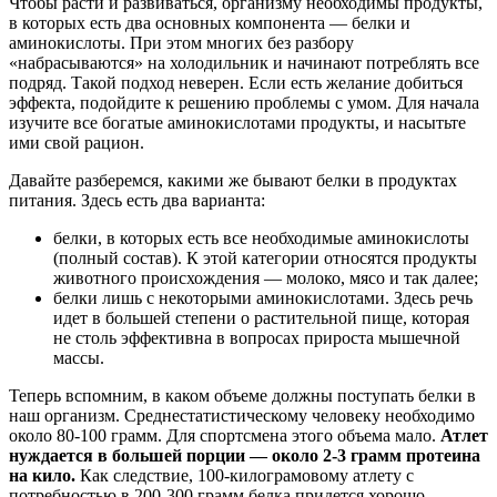
Чтобы расти и развиваться, организму необходимы продукты,
в которых есть два основных компонента — белки и
аминокислоты. При этом многих без разбору
«набрасываются» на холодильник и начинают потреблять все
подряд. Такой подход неверен. Если есть желание добиться
эффекта, подойдите к решению проблемы с умом. Для начала
изучите все богатые аминокислотами продукты, и насытьте
ими свой рацион.
Давайте разберемся, какими же бывают белки в продуктах
питания. Здесь есть два варианта:
белки, в которых есть все необходимые аминокислоты
(полный состав). К этой категории относятся продукты
животного происхождения — молоко, мясо и так далее;
белки лишь с некоторыми аминокислотами. Здесь речь
идет в большей степени о растительной пище, которая
не столь эффективна в вопросах прироста мышечной
массы.
Теперь вспомним, в каком объеме должны поступать белки в
наш организм. Среднестатистическому человеку необходимо
около 80-100 грамм. Для спортсмена этого объема мало.
Атлет
нуждается в большей порции — около 2-3 грамм протеина
на кило.
Как следствие, 100-килограмовому атлету с
потребностью в 200-300 грамм белка придется хорошо