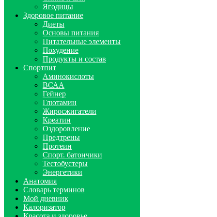
Ягодицы
Здоровое питание
Диеты
Основы питания
Питательные элементы
Похудение
Продукты и состав
Спортпит
Аминокислоты
ВСАА
Гейнер
Глютамин
Жиросжигатели
Креатин
Оздоровление
Предтрены
Протеин
Спорт. батончики
Тестобустеры
Энергетики
Анатомия
Словарь терминов
Мой дневник
Калоризатор
Красота и здоровье